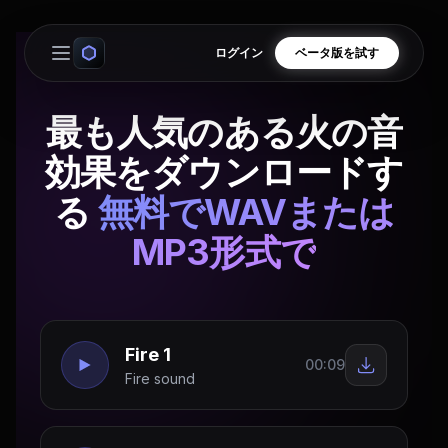
ログイン
ベータ版を試す
Open main menu
最も人気のある火の音
効果をダウンロードす
る
無料でWAVまたは
MP3形式で
Fire 1
00:09
Fire sound