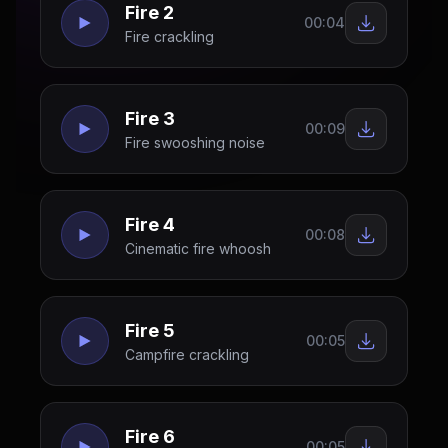
Fire 2
00:04
Fire crackling
Fire 3
00:09
Fire swooshing noise
Fire 4
00:08
Cinematic fire whoosh
Fire 5
00:05
Campfire crackling
Fire 6
00:05