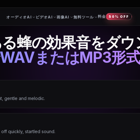
料金
オーディオAI
ビデオAI
画像AI
無料ツール
50% OFF
ある蜂の効果音をダウ
WAVまたはMP3形
t, gentle and melodic.
off quickly, startled sound.