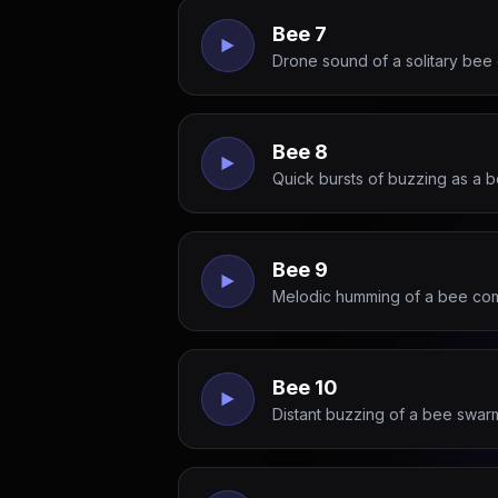
Bee 7
Drone sound of a solitary bee 
Bee 8
Quick bursts of buzzing as a b
Bee 9
Melodic humming of a bee commu
Bee 10
Distant buzzing of a bee swar