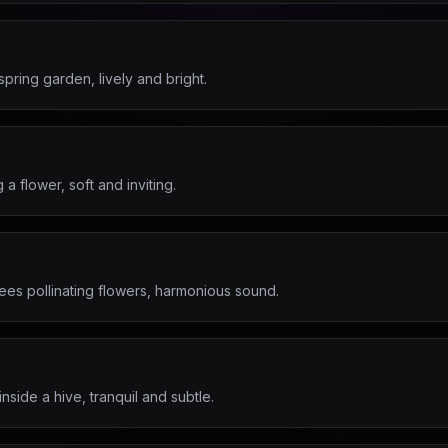
pring garden, lively and bright.
 flower, soft and inviting.
ees pollinating flowers, harmonious sound.
nside a hive, tranquil and subtle.