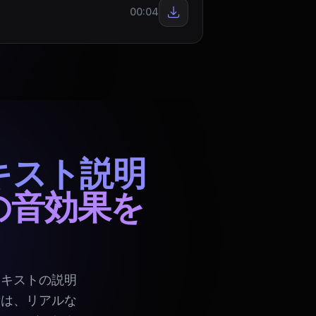
00:04
キスト説明
の音効果を
テキストの説明
術は、リアルな