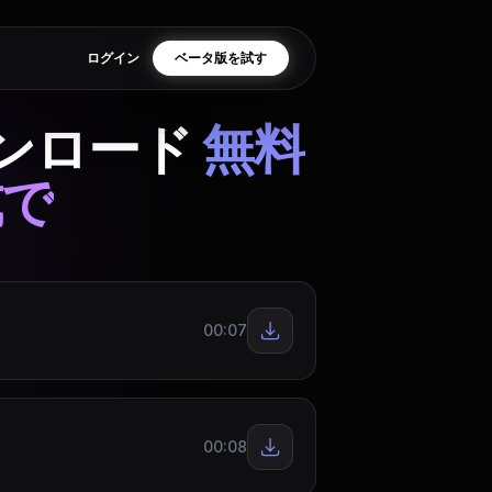
ログイン
ベータ版を試す
ンロード
無料
式で
00:07
00:08