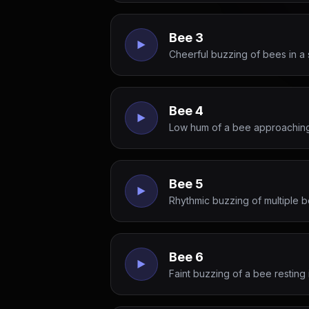
Bee 3
Cheerful buzzing of bees in a s
Bee 4
Low hum of a bee approaching a
Bee 5
Rhythmic buzzing of multiple b
Bee 6
Faint buzzing of a bee resting i