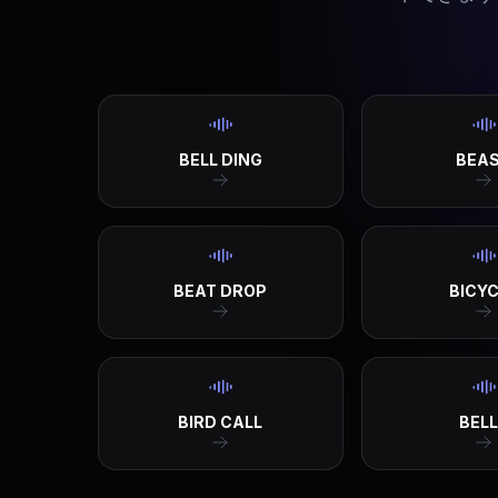
BELL DING
BEA
BEAT DROP
BICY
BIRD CALL
BEL