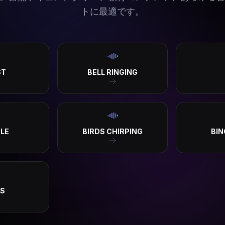
トに最適です。
ST
BELL RINGING
CLE
BIRDS CHIRPING
BIN
LS