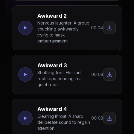
Awkward 2
Nervous laughter: A group
00:04
chuckling awkwardly,
trying to mask
embarrassment.
Awkward 3
Shuffling feet: Hesitant
00:08
footsteps echoing in a
quiet room.
Awkward 4
Clearing throat: A sharp,
00:03
deliberate sound to regain
attention.