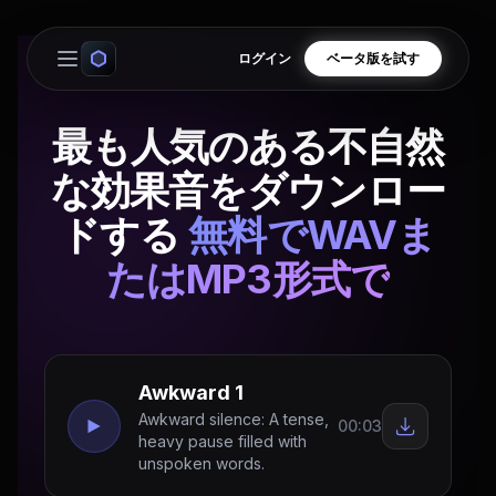
ログイン
ベータ版を試す
Open main menu
最も人気のある不自然
な効果音をダウンロー
ドする
無料でWAVま
たはMP3形式で
Awkward 1
Awkward silence: A tense,
00:03
heavy pause filled with
unspoken words.