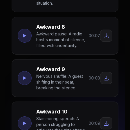
situation.
Awkward 8
Awkward pause: A radio
00:07
host's moment of silence,
filled with uncertainty.
Awkward 9
Nervous shuffle: A guest
00:03
shifting in their seat,
breaking the silence.
Awkward 10
Stammering speech: A
00:09
person struggling to