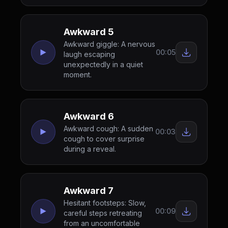
Awkward 5
Awkward giggle: A nervous
00:05
laugh escaping
unexpectedly in a quiet
moment.
Awkward 6
Awkward cough: A sudden
00:03
cough to cover surprise
during a reveal.
Awkward 7
Hesitant footsteps: Slow,
00:09
careful steps retreating
from an uncomfortable