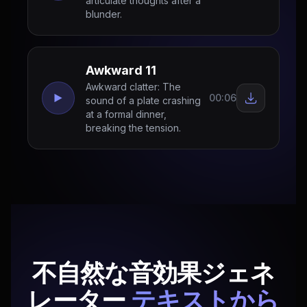
articulate thoughts after a
blunder.
Awkward 11
Awkward clatter: The
00:06
sound of a plate crashing
at a formal dinner,
breaking the tension.
不自然な音効果ジェネ
レーター
テキストから