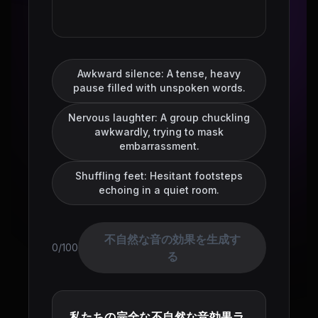
Awkward silence: A tense, heavy
pause filled with unspoken words.
Nervous laughter: A group chuckling
awkwardly, trying to mask
embarrassment.
Shuffling feet: Hesitant footsteps
echoing in a quiet room.
不自然な音の効果を生成す
0/100
る
私たちの完全な不自然な音効果ラ