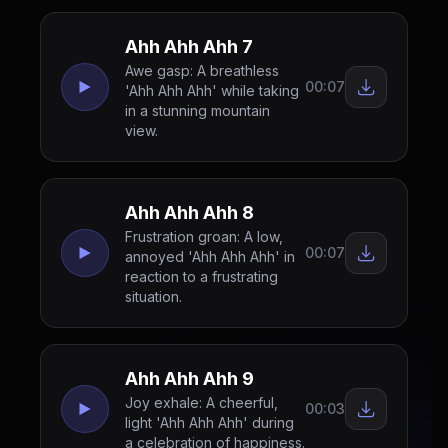
Ahh Ahh Ahh 7
Awe gasp: A breathless
00:07
'Ahh Ahh Ahh' while taking
in a stunning mountain
view.
Ahh Ahh Ahh 8
Frustration groan: A low,
00:07
annoyed 'Ahh Ahh Ahh' in
reaction to a frustrating
situation.
Ahh Ahh Ahh 9
Joy exhale: A cheerful,
00:03
light 'Ahh Ahh Ahh' during
a celebration of happiness.