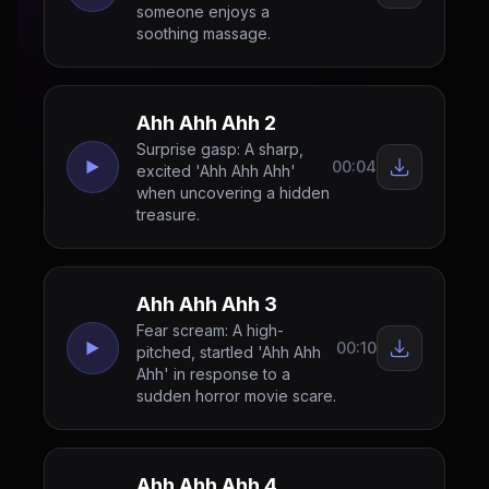
someone enjoys a
soothing massage.
Ahh Ahh Ahh 2
Surprise gasp: A sharp,
00:04
excited 'Ahh Ahh Ahh'
when uncovering a hidden
treasure.
Ahh Ahh Ahh 3
Fear scream: A high-
00:10
pitched, startled 'Ahh Ahh
Ahh' in response to a
sudden horror movie scare.
Ahh Ahh Ahh 4