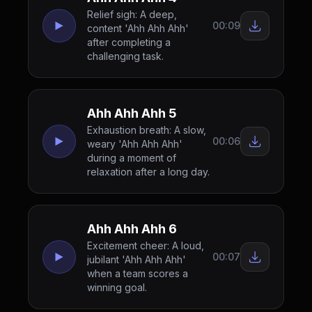
Relief sigh: A deep,
00:09
content 'Ahh Ahh Ahh'
after completing a
challenging task.
Ahh Ahh Ahh 5
Exhaustion breath: A slow,
00:06
weary 'Ahh Ahh Ahh'
during a moment of
relaxation after a long day.
Ahh Ahh Ahh 6
Excitement cheer: A loud,
00:07
jubilant 'Ahh Ahh Ahh'
when a team scores a
winning goal.