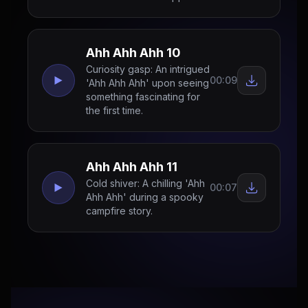
Ahh Ahh Ahh 10
Curiosity gasp: An intrigued
00:09
'Ahh Ahh Ahh' upon seeing
something fascinating for
the first time.
Ahh Ahh Ahh 11
Cold shiver: A chilling 'Ahh
00:07
Ahh Ahh' during a spooky
campfire story.