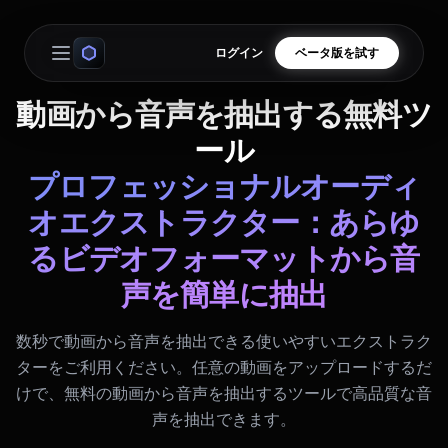
ログイン
ベータ版を試す
Open main menu
動画から音声を抽出する無料ツ
ール
プロフェッショナルオーディ
オエクストラクター：あらゆ
るビデオフォーマットから音
声を簡単に抽出
数秒で動画から音声を抽出できる使いやすいエクストラク
ターをご利用ください。任意の動画をアップロードするだ
けで、無料の動画から音声を抽出するツールで高品質な音
声を抽出できます。