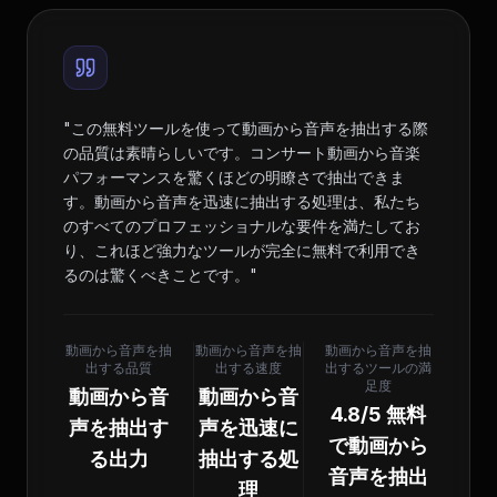
"
この無料ツールを使って動画から音声を抽出する際
の品質は素晴らしいです。コンサート動画から音楽
パフォーマンスを驚くほどの明瞭さで抽出できま
す。動画から音声を迅速に抽出する処理は、私たち
のすべてのプロフェッショナルな要件を満たしてお
り、これほど強力なツールが完全に無料で利用でき
るのは驚くべきことです。
"
動画から音声を抽
動画から音声を抽
動画から音声を抽
出する品質
出する速度
出するツールの満
足度
動画から音
動画から音
4.8/5 無料
声を抽出す
声を迅速に
で動画から
る出力
抽出する処
音声を抽出
理