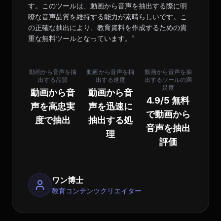
す。このツールは、動画から音声を抽出する際に明
瞭な音声品質を維持する能力が素晴らしいです。こ
の正確な抽出により、教育資料を作成するための貴
重な無料ツールとなっています。
"
動画から音声を抽
動画から音声を抽
動画から音声を抽
出する品質
出する速度
出するツールの満
足度
動画から音
動画から音
4.9/5 無料
声を高忠実
声を迅速に
で動画から
度で抽出
抽出する処
音声を抽出
理
評価
ワン博士
教育コンテンツクリエイター