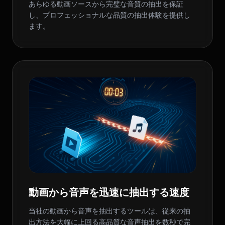
あらゆる動画ソースから完璧な音質の抽出を保証
し、プロフェッショナルな品質の抽出体験を提供し
ます。
動画から音声を迅速に抽出する速度
当社の動画から音声を抽出するツールは、従来の抽
出方法を大幅に上回る高品質な音声抽出を数秒で完