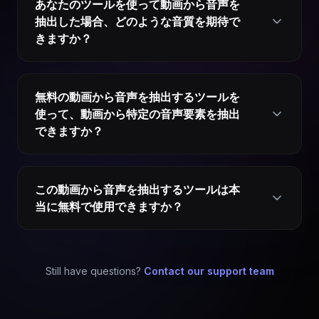
あなたのツールを使って動画から音声を
抽出した場合、どのような音質を期待で
きますか？
無料の動画から音声を抽出するツールを
使って、動画から特定の音声要素を抽出
できますか？
この動画から音声を抽出するツールは本
当に無料で使用できますか？
Still have questions?
Contact our support team