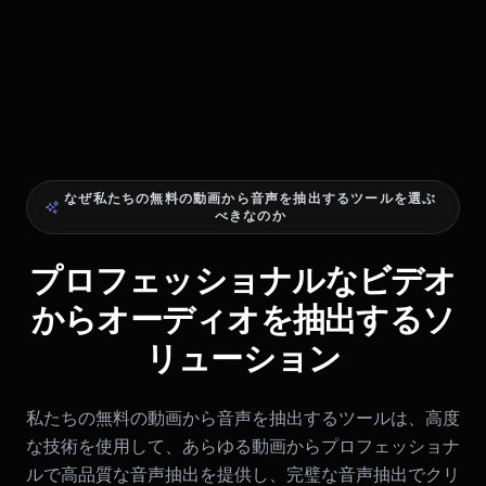
なぜ私たちの無料の動画から音声を抽出するツールを選ぶ
べきなのか
プロフェッショナルなビデオ
からオーディオを抽出するソ
リューション
私たちの無料の動画から音声を抽出するツールは、高度
な技術を使用して、あらゆる動画からプロフェッショナ
ルで高品質な音声抽出を提供し、完璧な音声抽出でクリ