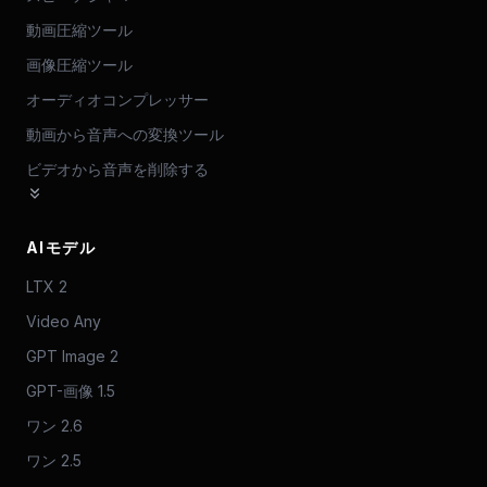
動画圧縮ツール
画像圧縮ツール
オーディオコンプレッサー
動画から音声への変換ツール
ビデオから音声を削除する
AIモデル
LTX 2
Video Any
GPT Image 2
GPT-画像 1.5
ワン 2.6
ワン 2.5