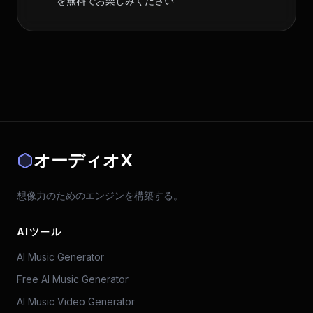
を無料でお楽しみください
オーディオX
想像力のためのエンジンを構築する。
AIツール
AI Music Generator
Free AI Music Generator
AI Music Video Generator