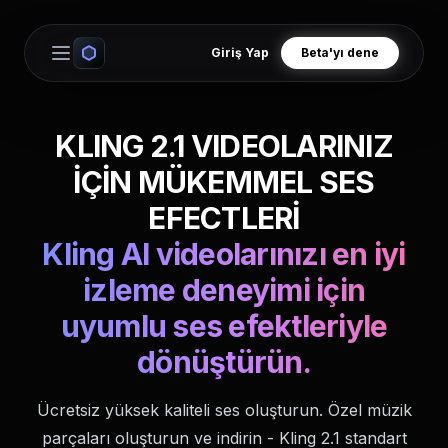
Giriş Yap
Beta'yı dene
Open main menu
KLING 2.1 VIDEOLARINIZ
İÇİN MÜKEMMEL SES
EFECTLERİ
Kling AI videolarınızı en iyi
izleme deneyimi için
uyumlu ses efektleriyle
dönüştürün.
Ücretsiz yüksek kaliteli ses oluşturun. Özel müzik
parçaları oluşturun ve indirin - Kling 2.1 standart