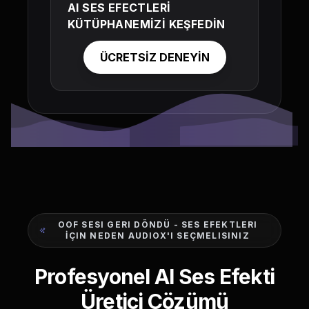
AI SES EFECTLERİ
KÜTÜPHANEMİZİ KEŞFEDİN
ÜCRETSİZ DENEYİN
OOF SESI GERI DÖNDÜ - SES EFEKTLERI
İÇIN NEDEN AUDIOX'I SEÇMELISINIZ
Profesyonel AI Ses Efekti
Üretici Çözümü