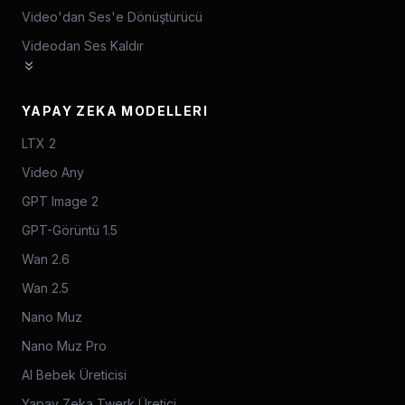
Video'dan Ses'e Dönüştürücü
Videodan Ses Kaldır
YAPAY ZEKA MODELLERI
LTX 2
Video Any
GPT Image 2
GPT-Görüntü 1.5
Wan 2.6
Wan 2.5
Nano Muz
Nano Muz Pro
AI Bebek Üreticisi
Yapay Zeka Twerk Üretici