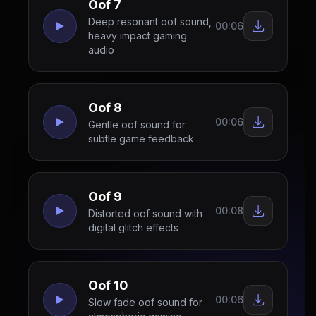
Oof 7
Deep resonant oof sound,
00:06
heavy impact gaming
audio
Oof 8
00:06
Gentle oof sound for
subtle game feedback
Oof 9
00:08
Distorted oof sound with
digital glitch effects
Oof 10
00:06
Slow fade oof sound for