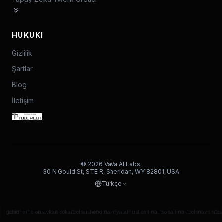
HUKUKI
Gizlilik
Şartlar
Blog
İletişim
©
2026
VaVa AI Labs.
30 N Gould St, STE R, Sheridan, WY 82801, USA
Türkçe
gebidh
aiheron
seekais
lookaitools
aishenqi
navifyai
aihustle
allinai.tools
allinai.tools
navs.site
s