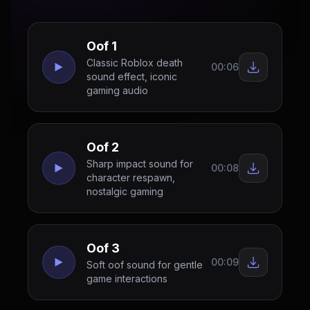
Oof 1
Classic Roblox death
00:06
sound effect, iconic
gaming audio
Oof 2
Sharp impact sound for
00:08
character respawn,
nostalgic gaming
Oof 3
00:09
Soft oof sound for gentle
game interactions