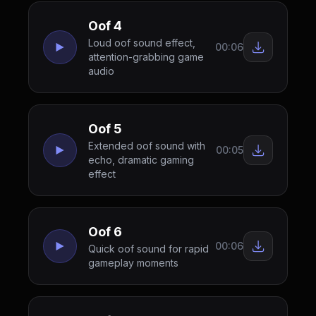
Oof 4
Loud oof sound effect,
00:06
attention-grabbing game
audio
Oof 5
Extended oof sound with
00:05
echo, dramatic gaming
effect
Oof 6
00:06
Quick oof sound for rapid
gameplay moments