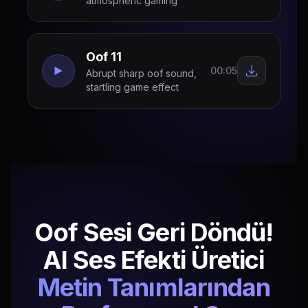
atmospheric gaming
Oof 11
00:05
Abrupt sharp oof sound,
startling game effect
Oof Sesi Geri Döndü!
AI Ses Efekti Üretici
Metin Tanımlarından