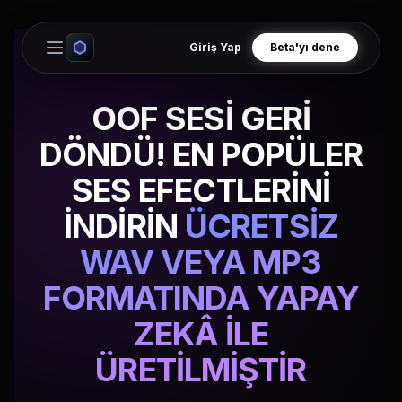
Giriş Yap
Beta'yı dene
Open main menu
OOF SESİ GERİ
DÖNDÜ! EN POPÜLER
SES EFECTLERİNİ
İNDİRİN
ÜCRETSİZ
WAV VEYA MP3
FORMATINDA YAPAY
ZEKÂ İLE
ÜRETİLMİŞTİR