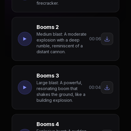
firecracker.
Booms 2
Medium blast: A moderate
00:06
explosion with a deep
rumble, reminiscent of a
distant cannon.
Booms 3
Large blast: A powerful,
00:04
resonating boom that
shakes the ground, like a
building explosion.
Booms 4