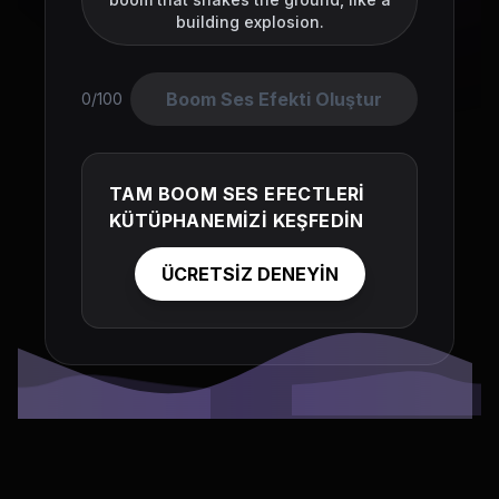
building explosion.
Boom Ses Efekti Oluştur
0/100
TAM BOOM SES EFECTLERİ
KÜTÜPHANEMİZİ KEŞFEDİN
ÜCRETSİZ DENEYİN