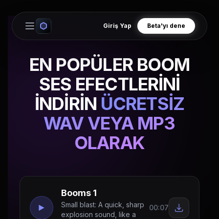
Giriş Yap
Beta'yı dene
Open main menu
EN POPÜLER BOOM
SES EFECTLERİNİ
İNDİRİN
ÜCRETSİZ
WAV VEYA MP3
OLARAK
Booms 1
Small blast: A quick, sharp
00:07
explosion sound, like a