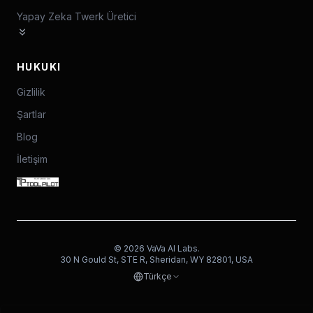
Yapay Zeka Twerk Üretici
HUKUKI
Gizlilik
Şartlar
Blog
İletişim
©
2026
VaVa AI Labs.
30 N Gould St, STE R, Sheridan, WY 82801, USA
Türkçe