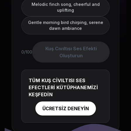
Melodic finch song, cheerful and
uplifting
Gentle morning bird chirping, serene
dawn ambiance
Kuş Cıvıltısı Ses Efekti
0/100
Oluşturun
TÜM KUŞ CİVILTISI SES
EFECTLERİ KÜTÜPHANEMİZİ
KEŞFEDİN
ÜCRETSİZ DENEYİN