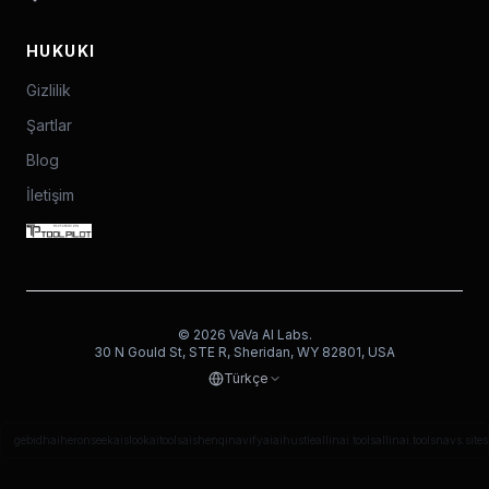
HUKUKI
Gizlilik
Şartlar
Blog
İletişim
©
2026
VaVa AI Labs.
30 N Gould St, STE R, Sheridan, WY 82801, USA
Türkçe
gebidh
aiheron
seekais
lookaitools
aishenqi
navifyai
aihustle
allinai.tools
allinai.tools
navs.site
s