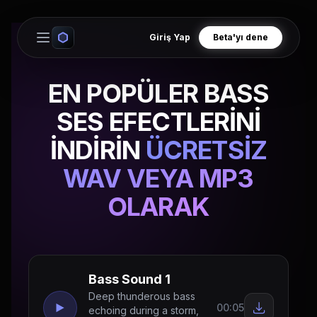
Giriş Yap
Beta'yı dene
Open main menu
EN POPÜLER BASS
SES EFECTLERİNİ
İNDİRİN
ÜCRETSİZ
WAV VEYA MP3
OLARAK
Bass Sound 1
Deep thunderous bass
00:05
echoing during a storm,