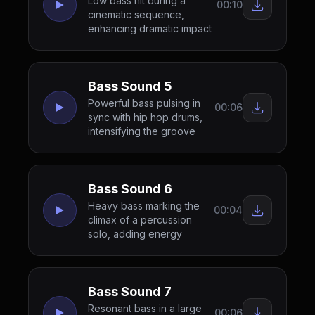
Low bass hit during a
00:10
cinematic sequence,
enhancing dramatic impact
Bass Sound 5
Powerful bass pulsing in
00:06
sync with hip hop drums,
intensifying the groove
Bass Sound 6
Heavy bass marking the
00:04
climax of a percussion
solo, adding energy
Bass Sound 7
Resonant bass in a large
00:06