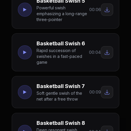
Basketball Swish 5
Powerful swish
00:06
emphasizing a long-range
three-pointer
Basketball Swish 6
Rapid succession of
00:04
swishes in a fast-paced
game
Basketball Swish 7
00:09
Soft gentle swish of the
net after a free throw
Basketball Swish 8
Deep resonant swish