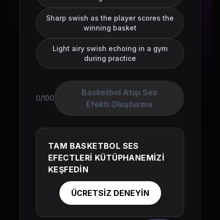
Sharp swish as the player scores the
winning basket
Light airy swish echoing in a gym
during practice
Basketbol Atışı Ses
0/100
Efekti Oluşturma
TAM BASKETBOL SES
EFECTLERİ KÜTÜPHANEMİZİ
KEŞFEDİN
ÜCRETSİZ DENEYİN