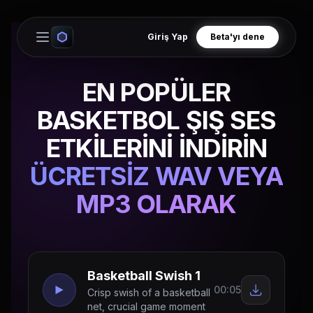
Giriş Yap
Beta'yı dene
Open main menu
EN POPÜLER
BASKETBOL ŞIŞ SES
ETKİLERİNİ İNDİRİN
ÜCRETSİZ WAV VEYA
MP3 OLARAK
Basketball Swish 1
00:05
Crisp swish of a basketball
net, crucial game moment