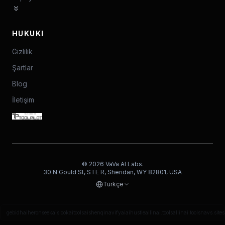
HUKUKI
Gizlilik
Şartlar
Blog
İletişim
©
2026
VaVa AI Labs.
30 N Gould St, STE R, Sheridan, WY 82801, USA
Türkçe
gebidh
aiheron
seekais
lookaitools
aishenqi
navifyai
aihustle
allinai.tools
allinai.tools
navs.site
s