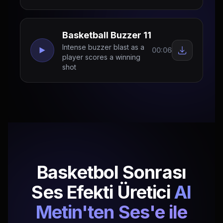
Basketball Buzzer 11
Intense buzzer blast as a
00:06
player scores a winning
shot
Basketbol Sonrası
Ses Efekti Üretici
AI
Metin'ten Ses'e ile