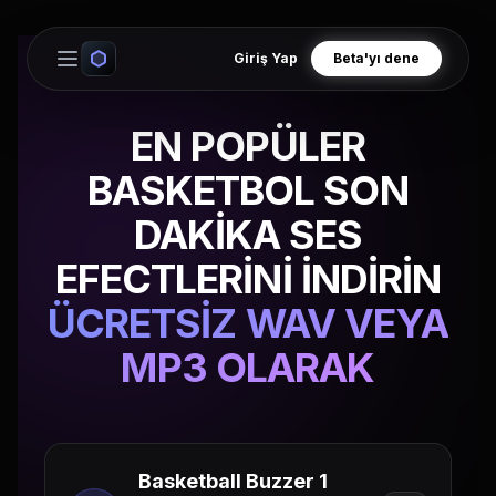
Giriş Yap
Beta'yı dene
Open main menu
EN POPÜLER
BASKETBOL SON
DAKİKA SES
EFECTLERİNİ İNDİRİN
ÜCRETSİZ WAV VEYA
MP3 OLARAK
Basketball Buzzer 1