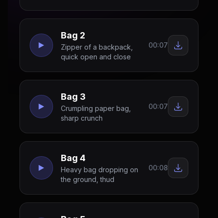
Bag 2
00:07
Zipper of a backpack,
quick open and close
Bag 3
00:07
Crumpling paper bag,
sharp crunch
Bag 4
00:08
Heavy bag dropping on
the ground, thud