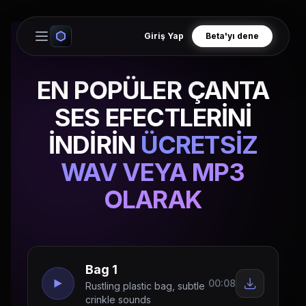
Giriş Yap
Beta'yı dene
Open main menu
EN POPÜLER ÇANTA
SES EFECTLERİNİ
İNDİRİN
ÜCRETSİZ
WAV VEYA MP3
OLARAK
Bag 1
00:08
Rustling plastic bag, subtle
crinkle sounds