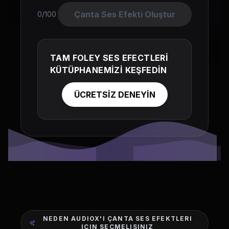
Çanta Ses Efekti Oluştur
0/100
TAM FOLEY SES EFECTLERİ
KÜTÜPHANEMİZİ KEŞFEDİN
ÜCRETSİZ DENEYİN
NEDEN AUDIOX'I ÇANTA SES EFEKTLERI
IÇIN SEÇMELISINIZ