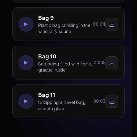
Bag 9
00:04
Plastic bag crinkling in the
wind, airy sound
Bag 10
00:05
Bag being filled with items,
gradual rustle
Bag 11
00:03
Unzipping a travel bag,
smooth glide