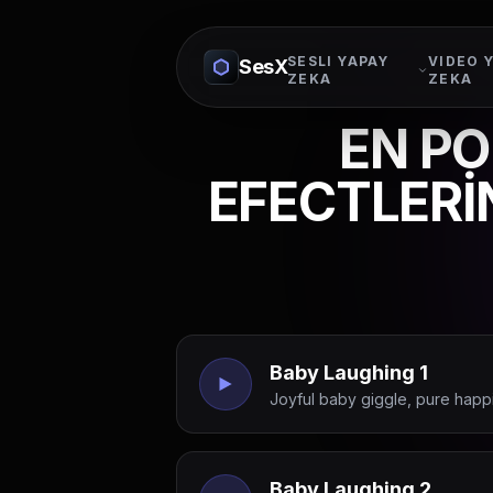
SESLI YAPAY
VIDEO 
SesX
ZEKA
ZEKA
EN PO
EFECTLERİN
Baby Laughing 1
Joyful baby giggle, pure happ
Baby Laughing 2