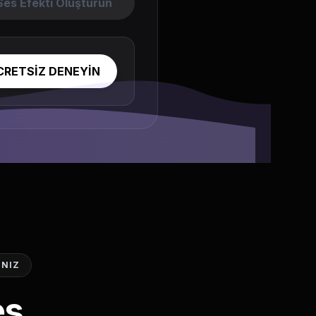
es Efekti Oluşturun
CRETSİZ DENEYİN
INIZ
es