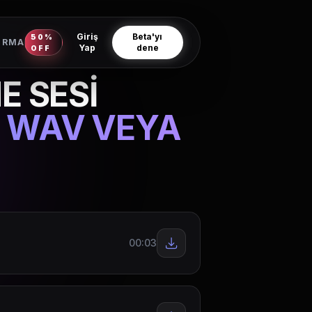
Giriş
Beta'yı
50%
IRMA
Yap
dene
OFF
E SESİ
Z WAV VEYA
00:03