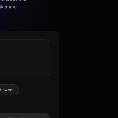
 mükemmel -
nd sweet