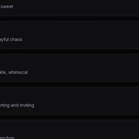
d sweet
ayful chaos
kle, whimsical
ting and inviting
f wisdom