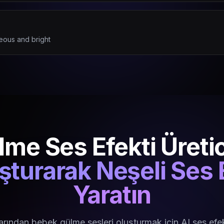
eous and bright
me Ses Efekti Üretic
şturarak Neşeli Ses E
Yaratın
arından bebek gülme sesleri oluşturmak için AI ses efekt