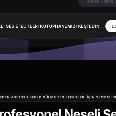
Bebek Gülme S
Lİ SES EFECTLERİ KÜTÜPHANEMİZİ KEŞFEDİN
Ü
EDEN AUDIOX'I BEBEK GÜLME SES EFEKTLERI İÇIN SEÇMELIS
rofesyonel Neşeli S