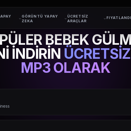
YAPAY
GÖRÜNTÜ YAPAY
ÜCRETSİZ
FIYATLAND
ZEKA
ARAÇLAR
PÜLER BEBEK GÜLM
İ İNDİRİN
ÜCRETSİ
MP3 OLARAK
iness