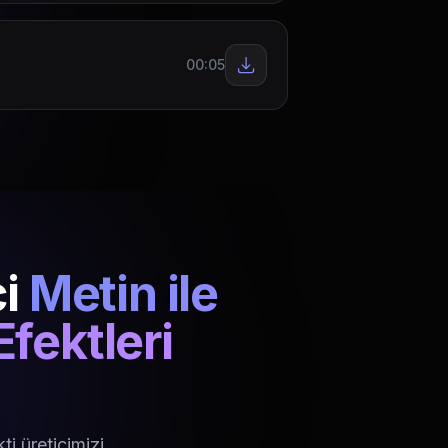
00:05
i
Metin ile
fektleri
i üreticimizi