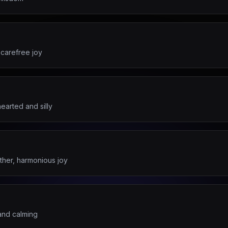
 carefree joy
earted and silly
ther, harmonious joy
 and calming