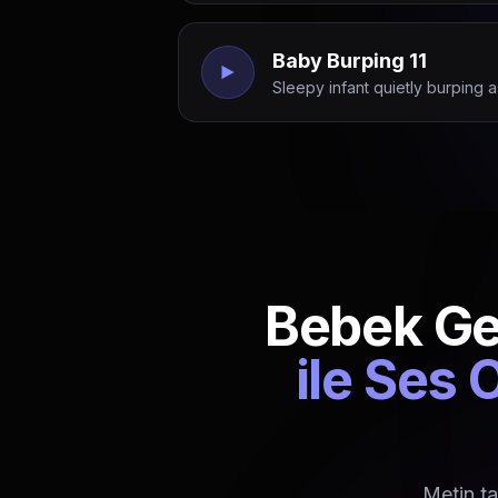
Baby Burping 11
Sleepy infant quietly burping a
Bebek Geğ
ile Ses 
Metin ta