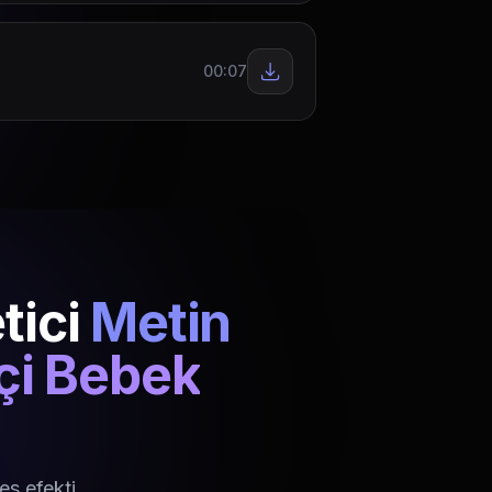
00:07
tici
Metin
kçi Bebek
es efekti