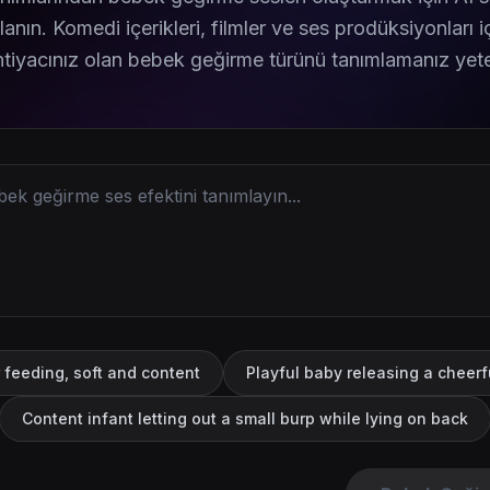
llanın. Komedi içerikleri, filmler ve ses prodüksiyonlar
ihtiyacınız olan bebek geğirme türünü tanımlamanız yeter
 feeding, soft and content
Playful baby releasing a cheerf
Content infant letting out a small burp while lying on back