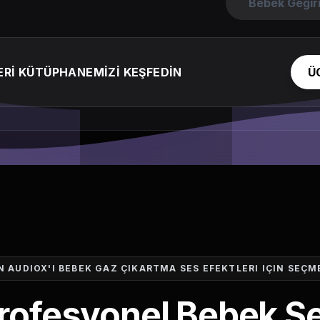
Bebek Geğir
ERİ KÜTÜPHANEMİZİ KEŞFEDİN
Ü
 AUDIOX'I BEBEK GAZ ÇIKARTMA SES EFEKTLERI IÇIN SEÇM
rofesyonel Bebek S