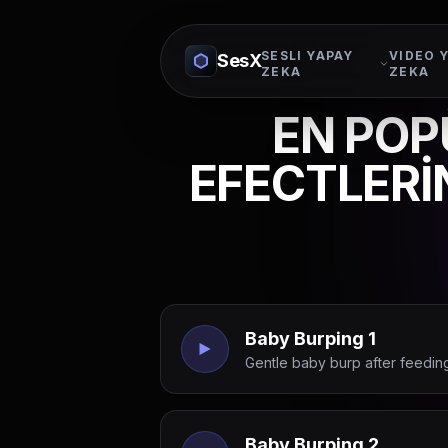
SESLI YAPAY
VIDEO 
SesX
ZEKA
ZEKA
EN POP
EFECTLERİN
Baby Burping 1
Gentle baby burp after feeding
Baby Burping 2