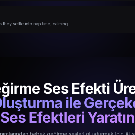
s they settle into nap time, calming
irme Ses Efekti Üre
Oluşturma ile Gerçe
Ses Efektleri Yaratın
nımlarından bebek geğirme sesleri oluşturmak için AI s