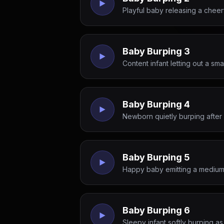
Playful baby releasing a cheer
Baby Burping 3
Content infant letting out a sm
Baby Burping 4
Newborn quietly burping after
Baby Burping 5
Happy baby emitting a medium 
Baby Burping 6
Sleepy infant softly burping as 