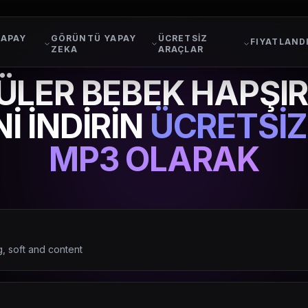
YAPAY
GÖRÜNTÜ YAPAY
ÜCRETSİZ
FIYATLAND
ZEKA
ARAÇLAR
ÜLER BEBEK HAPŞI
İ İNDİRİN
ÜCRETSİ
MP3 OLARAK
, soft and content