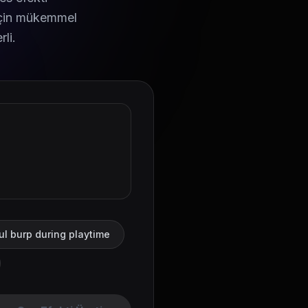
ı için mükemmel
li.
ul burp during playtime