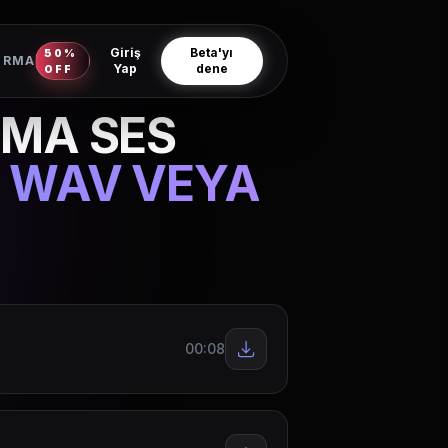
Giriş
Beta'yı
50%
IRMA
Yap
dene
OFF
RMA SES
Z WAV VEYA
00:08