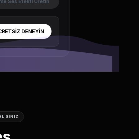
me Ses Efekti Üretin
CRETSİZ DENEYİN
ELISINIZ
es