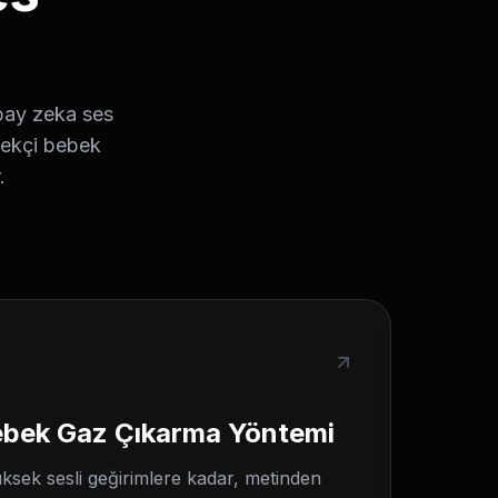
pay zeka ses
rçekçi bebek
.
ebek Gaz Çıkarma Yöntemi
ksek sesli geğirimlere kadar, metinden