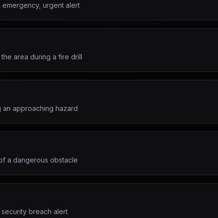
an emergency, urgent alert
the area during a fire drill
ng an approaching hazard
n of a dangerous obstacle
 security breach alert