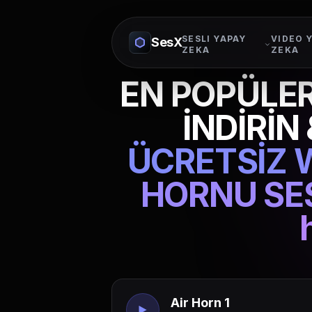
SESLI YAPAY
VIDEO 
SesX
ZEKA
ZEKA
EN POPÜLER
İNDİRİN
ÜCRETSİZ W
HORNU SES
Air Horn 1