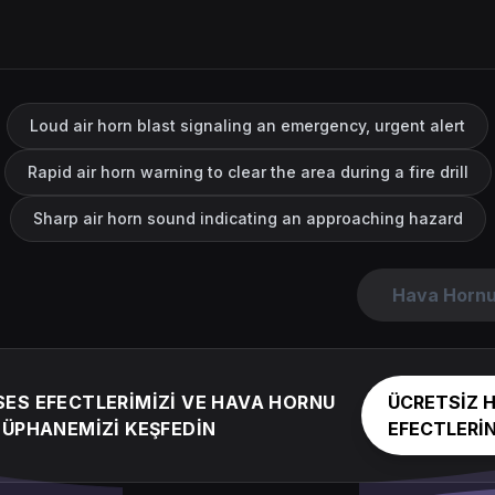
Loud air horn blast signaling an emergency, urgent alert
Rapid air horn warning to clear the area during a fire drill
Sharp air horn sound indicating an approaching hazard
Hava Hornu
ES EFECTLERİMİZİ VE HAVA HORNU
ÜCRETSİZ 
TÜPHANEMİZİ KEŞFEDİN
EFECTLERİN