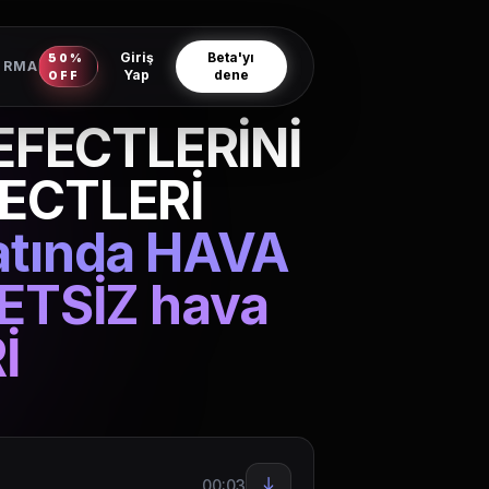
Giriş
Beta'yı
50%
IRMA
Yap
dene
OFF
EFECTLERİNİ
FECTLERİ
atında HAVA
ETSİZ hava
İ
00:03