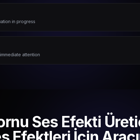
uation in progress
r immediate attention
rnu Ses Efekti Üreti
 Efektleri İçin Araçı