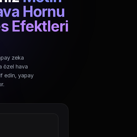
ava Hornu
s Efektleri
yapay zeka
ya özel hava
if edin, yapay
r.