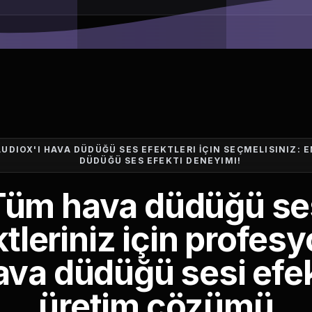
UDIOX'I HAVA DÜDÜĞÜ SES EFEKTLERI İÇIN SEÇMELISINIZ: E
DÜDÜĞÜ SES EFEKTI DENEYIMI!
Tüm hava düdüğü se
tleriniz için profes
ava düdüğü sesi efek
üretim çözümü