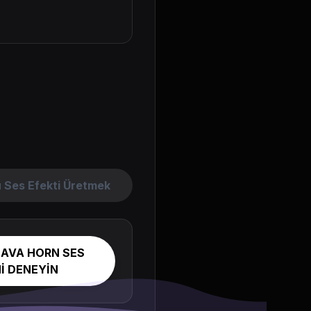
 Ses Efekti Üretmek
HAVA HORN SES
İ DENEYİN