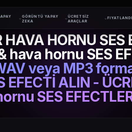
YAPAY
GÖRÜNTÜ YAPAY
ÜCRETSİZ
FIYATLAND
ZEKA
ARAÇLAR
 HAVA HORNU SES 
 & hava hornu SES E
AV veya MP3 form
 EFECTİ ALIN - ÜCR
hornu SES EFECTLER