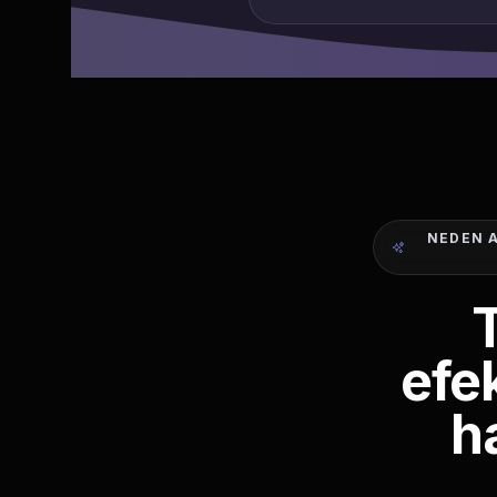
NEDEN A
efek
h