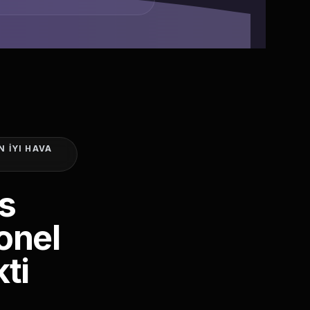
N İYI HAVA
s
yonel
ti