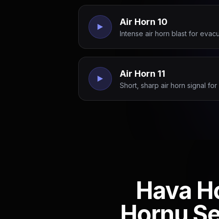
Air Horn 10
Intense air horn blast for evac
Air Horn 11
Short, sharp air horn signal fo
Hava Ho
Hornu Ses