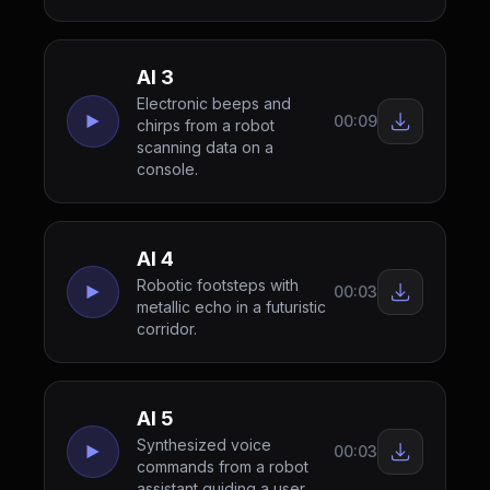
AI 3
Electronic beeps and
00:09
chirps from a robot
scanning data on a
console.
AI 4
Robotic footsteps with
00:03
metallic echo in a futuristic
corridor.
AI 5
Synthesized voice
00:03
commands from a robot
assistant guiding a user.