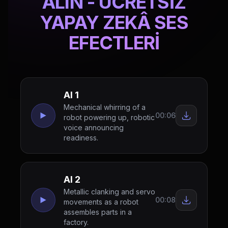
ALIN - ÜCRETSİZ
YAPAY ZEKÂ SES
EFECTLERİ
AI 1
Mechanical whirring of a
00:06
robot powering up, robotic
voice announcing
readiness.
AI 2
Metallic clanking and servo
00:08
movements as a robot
assembles parts in a
factory.