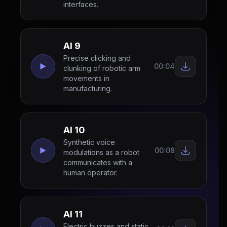
interfaces.
AI 9
Precise clicking and
00:04
clunking of robotic arm
movements in
manufacturing.
AI 10
Synthetic voice
00:08
modulations as a robot
communicates with a
human operator.
AI 11
Electric buzzes and static