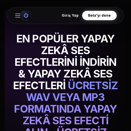
Giriş Yap
Beta'yı dene
Open main menu
EN POPÜLER YAPAY
ZEKÂ SES
EFECTLERİNİ İNDİRİN
& YAPAY ZEKÂ SES
EFECTLERİ
ÜCRETSİZ
WAV VEYA MP3
FORMATINDA YAPAY
ZEKÂ SES EFECTİ