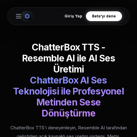
Giriş Yap
Beta'yı dene
Open main menu
ChatterBox TTS -
Resemble AI ile AI Ses
Üretimi
ChatterBox AI Ses
Teknolojisi ile Profesyonel
Metinden Sese
Dönüştürme
ChatterBox TTS'i deneyimleyin, Resemble AI tarafından
geliştirilen açık kaynaklı ses üretim sistemi. Metni,