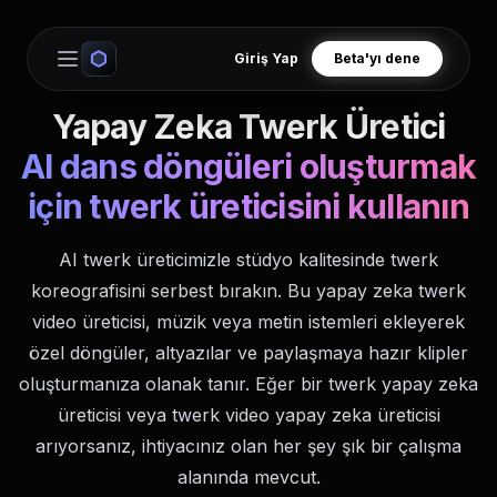
Giriş Yap
Beta'yı dene
Open main menu
Yapay Zeka Twerk Üretici
AI dans döngüleri oluşturmak
için twerk üreticisini kullanın
AI twerk üreticimizle stüdyo kalitesinde twerk
koreografisini serbest bırakın. Bu yapay zeka twerk
video üreticisi, müzik veya metin istemleri ekleyerek
özel döngüler, altyazılar ve paylaşmaya hazır klipler
oluşturmanıza olanak tanır. Eğer bir twerk yapay zeka
üreticisi veya twerk video yapay zeka üreticisi
arıyorsanız, ihtiyacınız olan her şey şık bir çalışma
alanında mevcut.