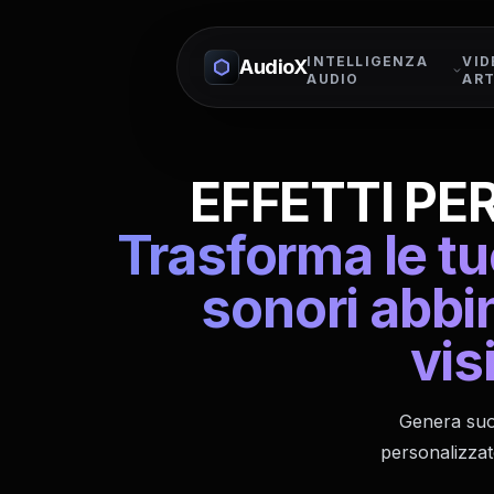
INTELLIGENZA
VID
AudioX
AUDIO
ART
EFFETTI PER
Trasforma le tu
sonori abbi
vis
Genera suon
personalizzate