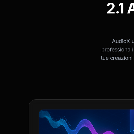
2.1 
AudioX ut
professionali
tue creazioni