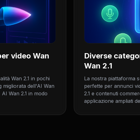
per video Wan
Diverse categor
Wan 2.1
lità Wan 2.1 in pochi
La nostra piattaforma s
g migliorata dell'AI Wan
perfette per annunci vi
eo AI Wan 2.1 in modo
2.1 e contenuti commerci
applicazione ampliati de