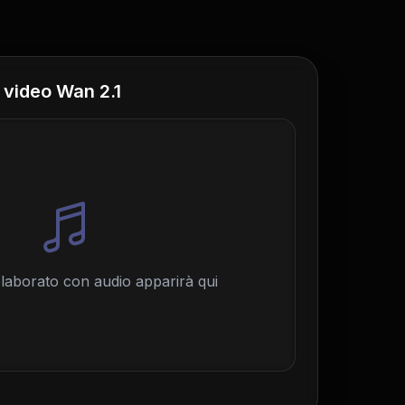
 video Wan 2.1
 elaborato con audio apparirà qui