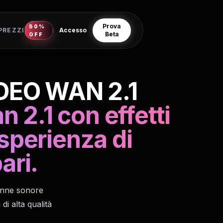
Prova
50%
PREZZI
Accesso
Beta
OFF
IDEO WAN 2.1
 2.1 con effetti
sperienza di
ari.
lonne sonore
di alta qualità