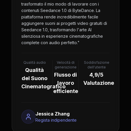
trasformato il mio modo di lavorare con i
contenuti Seedance 1.0 di ByteDance. La
piattaforma rende incredibilmente facile
aggiungere suoni ai progetti video gratuiti di
Seedance 1.0, trasformando l'arte AI
silenziosa in esperienze cinematografiche
complete con audio perfetto.
"
Qualità audio
Velocità di
Soddisfazione
generazione
dell'utente
Qualità
Flusso di
4,9/5
del Suono
lavoro
Valutazione
Cinematografico
efficiente
Jessica Zhang
Regista indipendente