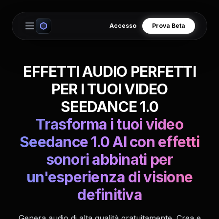
Accesso
Prova Beta
Open main menu
EFFETTI AUDIO PERFETTI
PER I TUOI VIDEO
SEEDANCE 1.0
Trasforma i tuoi video
Seedance 1.0 AI con effetti
sonori abbinati per
un'esperienza di visione
definitiva
Genera audio di alta qualità gratuitamente. Crea e