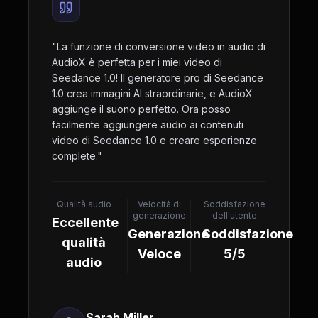
"
La funzione di conversione video in audio di
AudioX è perfetta per i miei video di
Seedance 1.0! Il generatore pro di Seedance
1.0 crea immagini AI straordinarie, e AudioX
aggiunge il suono perfetto. Ora posso
facilmente aggiungere audio ai contenuti
video di Seedance 1.0 e creare esperienze
complete.
"
Qualità audio
Velocità di
Soddisfazione
generazione
dell'utente
Eccellente
Generazione
Soddisfazione
qualità
Veloce
5/5
audio
Sarah Miller