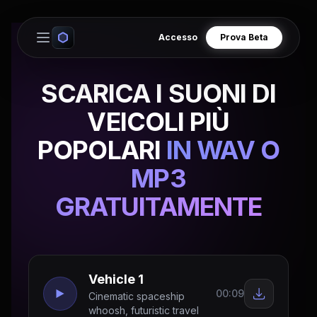
Accesso
Prova Beta
Open main menu
SCARICA I SUONI DI
VEICOLI PIÙ
POPOLARI
IN WAV O
MP3
GRATUITAMENTE
Vehicle 1
00:09
Cinematic spaceship
whoosh, futuristic travel