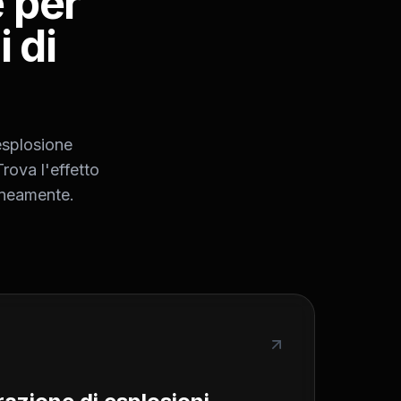
 per
 di
 esplosione
Trova l'effetto
taneamente.