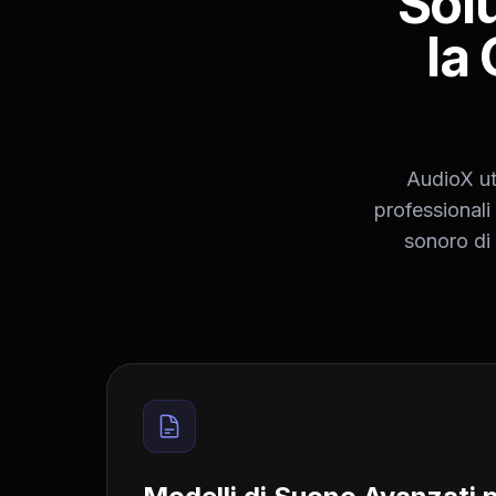
Sol
la
AudioX uti
professionali 
sonoro di 