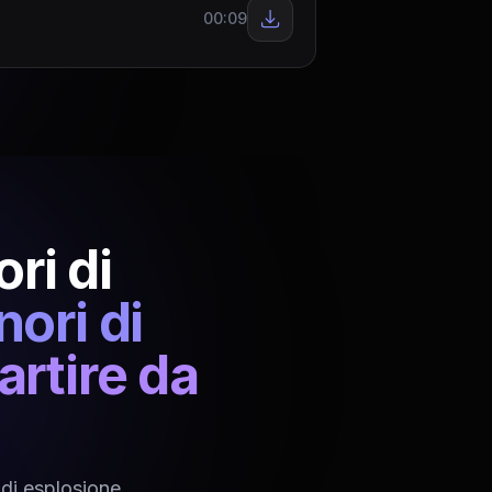
00:09
ri di
nori di
artire da
 di esplosione