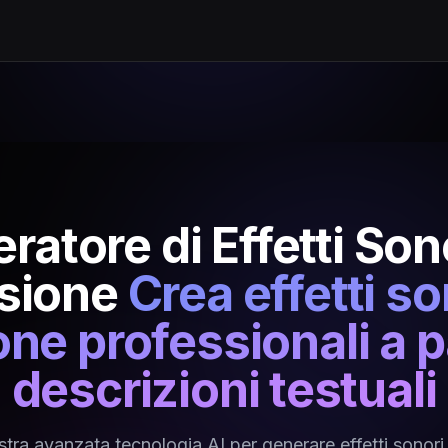
ratore di Effetti Sono
sione
Crea effetti so
ne professionali a p
descrizioni testuali
ostra avanzata tecnologia AI per generare effetti sonori