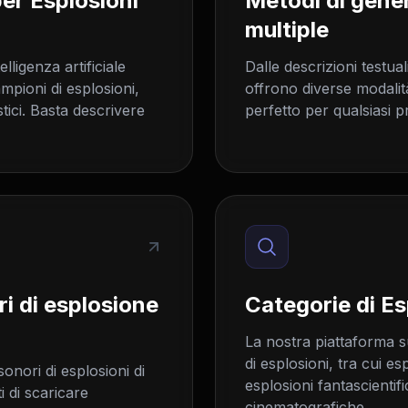
er Esplosioni
Metodi di gener
multiple
lligenza artificiale
Dalle descrizioni testual
ampioni di esplosioni,
offrono diverse modalit
stici. Basta descrivere
perfetto per qualsiasi p
ri di esplosione
Categorie di E
La nostra piattaforma su
di esplosioni, tra cui e
onori di esplosioni di
esplosioni fantascientifi
i di scaricare
cinematografiche.