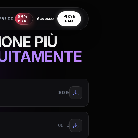
Prova
50%
PREZZI
Accesso
Beta
OFF
IONE PIÙ
TUITAMENTE
00:05
00:10