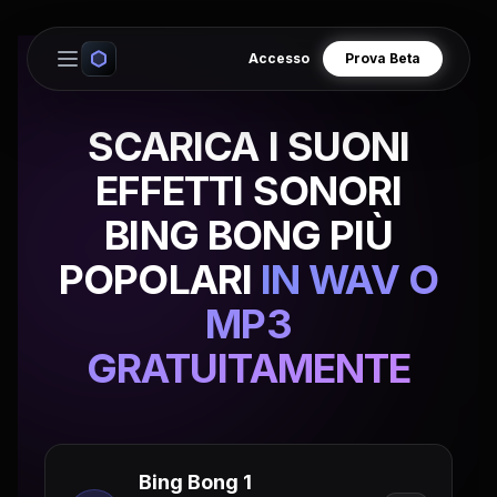
Accesso
Prova Beta
Open main menu
SCARICA I SUONI
EFFETTI SONORI
BING BONG PIÙ
POPOLARI
IN WAV O
MP3
GRATUITAMENTE
Bing Bong 1