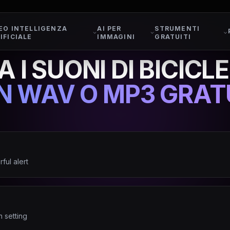
EO INTELLIGENZA
AI PER
STRUMENTI
IFICIALE
IMMAGINI
GRATUITI
 I SUONI DI BICICL
IN WAV O MP3 GRA
ful alert
 setting