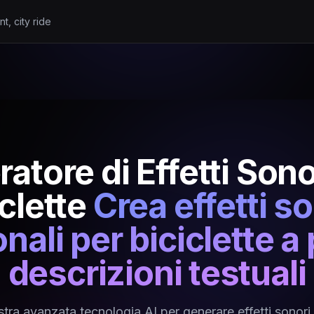
t, city ride
atore di Effetti Sono
clette
Crea effetti s
nali per biciclette a 
descrizioni testuali
ostra avanzata tecnologia AI per generare effetti sonori d