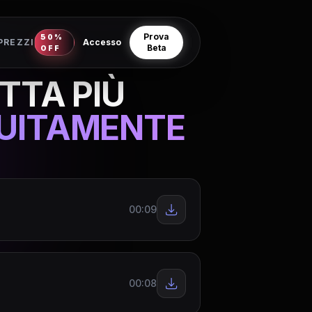
Prova
50%
PREZZI
Accesso
Beta
OFF
ETTA PIÙ
TUITAMENTE
00:09
00:08