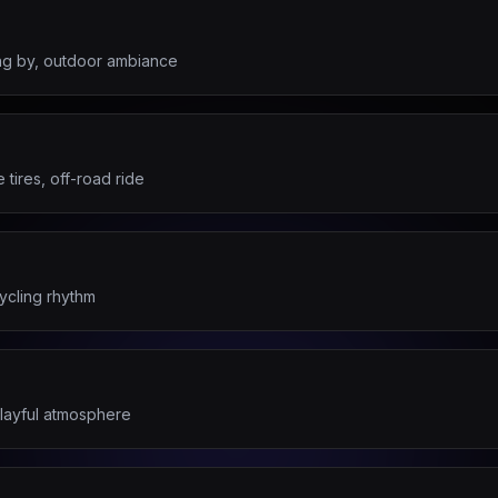
ing by, outdoor ambiance
tires, off-road ride
ycling rhythm
 playful atmosphere