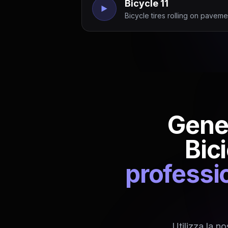
Bicycle 11
Bicycle tires rolling on pavemen
Gener
Bici
professio
Utilizza la n