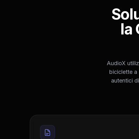
Sol
la
AudioX utiliz
biciclette a
autentici d