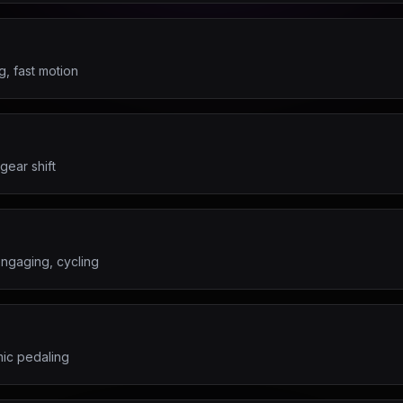
g, fast motion
gear shift
engaging, cycling
mic pedaling