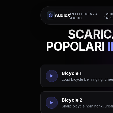
INTELLIGENZA
VID
AudioX
AUDIO
ART
SCARICA
POPOLARI
Bicycle 1
Loud bicycle bell ringing, cheer
Bicycle 2
Sharp bicycle horn honk, urban