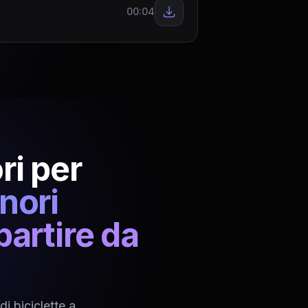
00:04
ri per
onori
partire da
i biciclette a