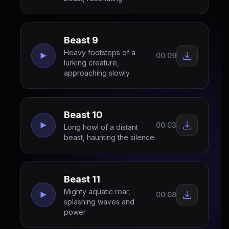
Beast 9
Heavy footsteps of a
00:09
lurking creature,
approaching slowly
Beast 10
00:03
Long howl of a distant
beast, haunting the silence
Beast 11
Mighty aquatic roar,
00:08
splashing waves and
power