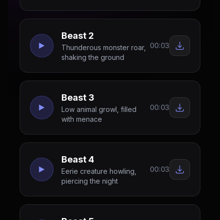
Beast 2
00:03
Thunderous monster roar,
shaking the ground
Beast 3
00:03
Low animal growl, filled
with menace
Beast 4
00:03
Eerie creature howling,
piercing the night