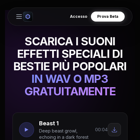
Accesso
Prova Beta
Open main menu
SCARICA I SUONI
EFFETTI SPECIALI DI
BESTIE PIÙ POPOLARI
IN WAV O MP3
GRATUITAMENTE
Beast 1
00:04
Deep beast growl,
echoing in a dark forest