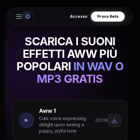
Accesso
Prova Beta
Open main menu
SCARICA I SUONI
EFFETTI AWW PIÙ
POPOLARI
IN WAV O
MP3 GRATIS
Aww 1
Cute voice expressing
00:06
delight upon seeing a
puppy, joyful tone