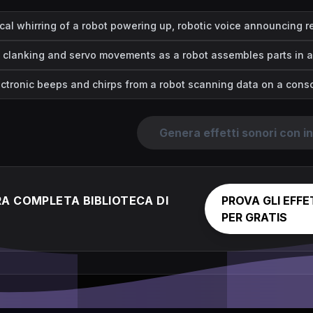
al whirring of a robot powering up, robotic voice announcing r
c clanking and servo movements as a robot assembles parts in a 
ectronic beeps and chirps from a robot scanning data on a conso
Genera effetti sonori con int
A COMPLETA BIBLIOTECA DI
PROVA GLI EFFE
PER GRATIS