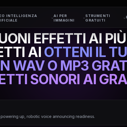
EO INTELLIGENZA
AI PER
STRUMENTI
IFICIALE
IMMAGINI
GRATUITI
UONI EFFETTI AI PI
TTI AI
OTTENI IL T
 IN WAV O MP3 GRA
FETTI SONORI AI GRA
t powering up, robotic voice announcing readiness.