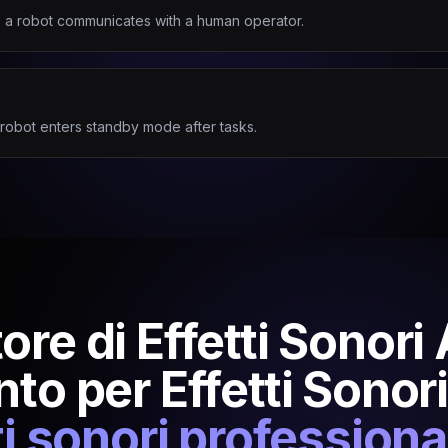
s a robot communicates with a human operator.
a robot enters standby mode after tasks.
re di Effetti Sonori A
to per Effetti Sonori
ti sonori professiona