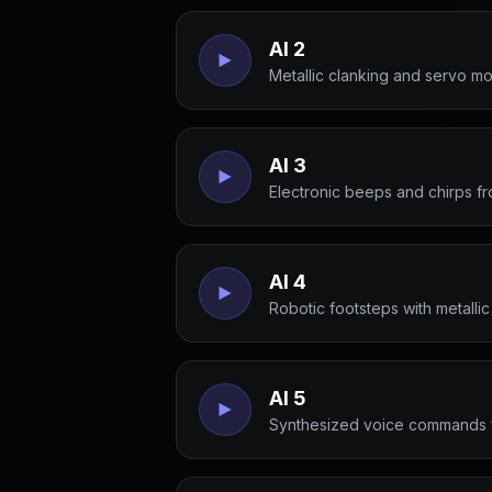
AI 2
Metallic clanking and servo mo
AI 3
Electronic beeps and chirps fr
AI 4
Robotic footsteps with metallic 
AI 5
Synthesized voice commands fr