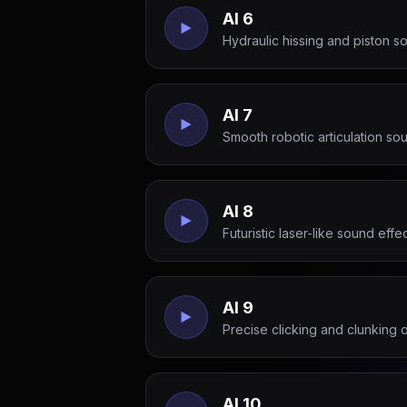
AI 6
Hydraulic hissing and piston so
AI 7
Smooth robotic articulation so
AI 8
Futuristic laser-like sound effe
AI 9
Precise clicking and clunking 
AI 10