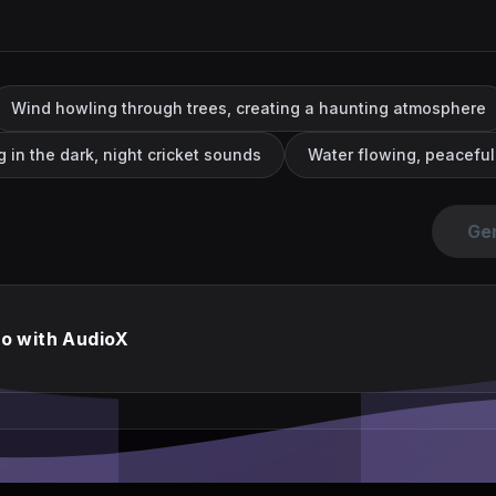
Wind howling through trees, creating a haunting atmosphere
g in the dark, night cricket sounds
Water flowing, peacefu
Ge
io with AudioX