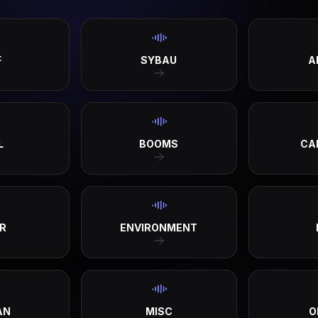
F
SYBAU
A
L
BOOMS
CA
R
ENVIRONMENT
AN
MISC
O