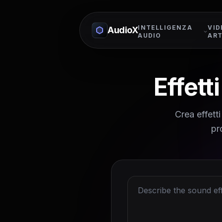
INTELLIGENZA
VID
AudioX
AUDIO
ART
Effett
Crea effetti
pr