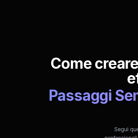
Come creare e
e
Passaggi Semp
Segui que
professionali