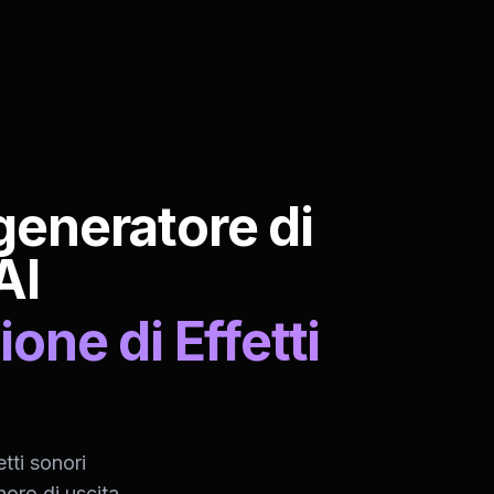
 generatore di
AI
one di Effetti
i
tti sonori
noro di uscita