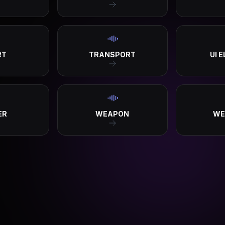
RT
TRANSPORT
UI 
ER
WEAPON
WE