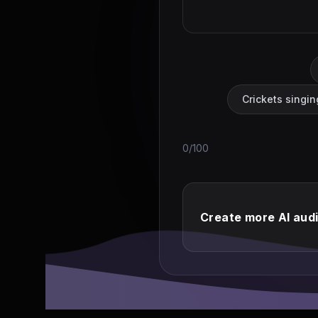
Crickets singin
0/100
Create more AI aud