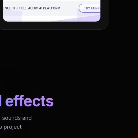
 effects
ad sounds and
o project