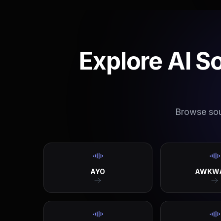
Explore AI S
Browse soun
AYO
AWKW