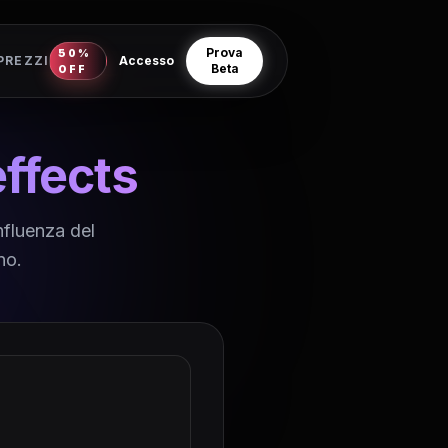
Prova
50%
PREZZI
Accesso
Beta
OFF
ffects
influenza del
no.