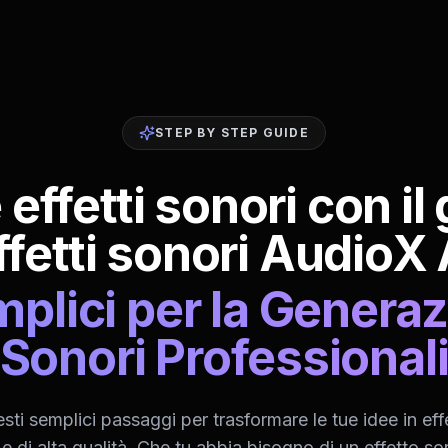
STEP BY STEP GUIDE
ffetti sonori con il
ffetti sonori AudioX 
lici per la Generazi
Sonori Professional
sti semplici passaggi per trasformare le tue idee in effe
 e di alta qualità. Che tu abbia bisogno di un effetto so