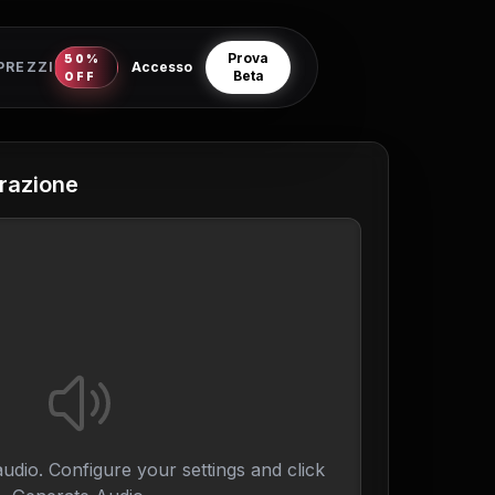
Prova
50%
PREZZI
Accesso
Beta
OFF
erazione
udio. Configure your settings and click