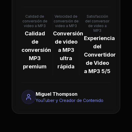
Calidad de
Velocidad de
Satisfacción
conversión de
conversión de
del conversor
video a MP3
video a MP3
de video a
MP3
Calidad
Conversión
Experiencia
de
de video
del
conversión
a MP3
Convertidor
MP3
ultra
de Video
premium
rápida
a MP3 5/5
Miguel Thompson
YouTuber y Creador de Contenido