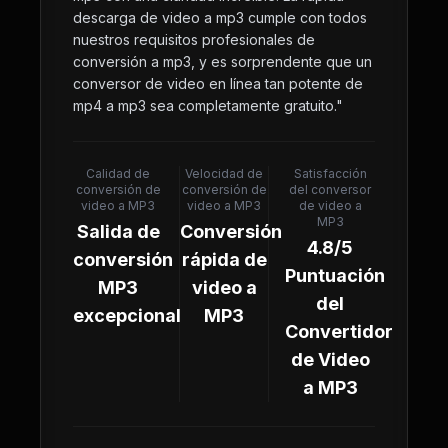
descarga de video a mp3 cumple con todos
nuestros requisitos profesionales de
conversión a mp3, y es sorprendente que un
conversor de video en línea tan potente de
mp4 a mp3 sea completamente gratuito.
"
Calidad de
Velocidad de
Satisfacción
conversión de
conversión de
del conversor
video a MP3
video a MP3
de video a
MP3
Salida de
Conversión
4.8/5
conversión
rápida de
Puntuación
MP3
video a
del
excepcional
MP3
Convertidor
de Video
a MP3