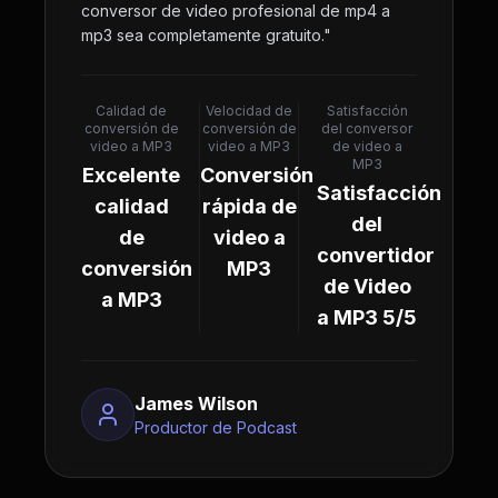
conversor de video profesional de mp4 a
mp3 sea completamente gratuito.
"
Calidad de
Velocidad de
Satisfacción
conversión de
conversión de
del conversor
video a MP3
video a MP3
de video a
MP3
Excelente
Conversión
Satisfacción
calidad
rápida de
del
de
video a
convertidor
conversión
MP3
de Video
a MP3
a MP3 5/5
James Wilson
Productor de Podcast