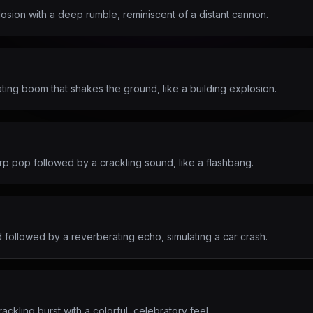
sion with a deep rumble, reminiscent of a distant cannon.
ating boom that shakes the ground, like a building explosion.
rp pop followed by a crackling sound, like a flashbang.
 followed by a reverberating echo, simulating a car crash.
ackling burst with a colorful, celebratory feel.