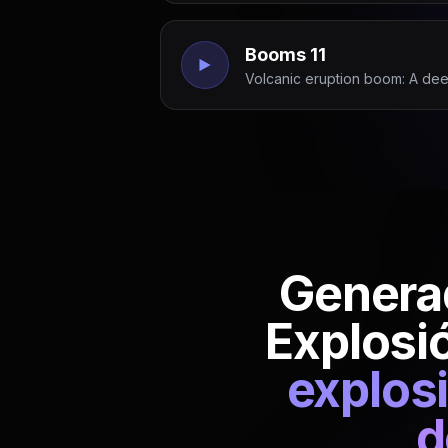
Booms 11
Volcanic eruption boom: A dee
Generad
Explosi
explosi
d