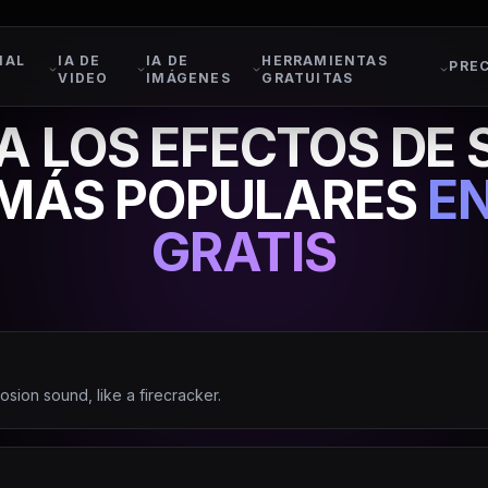
IAL
IA DE
IA DE
HERRAMIENTAS
PRE
VIDEO
IMÁGENES
GRATUITAS
 LOS EFECTOS DE 
 MÁS POPULARES
E
GRATIS
osion sound, like a firecracker.