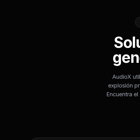
Sol
gen
AudioX uti
explosión pr
Encuentra el 