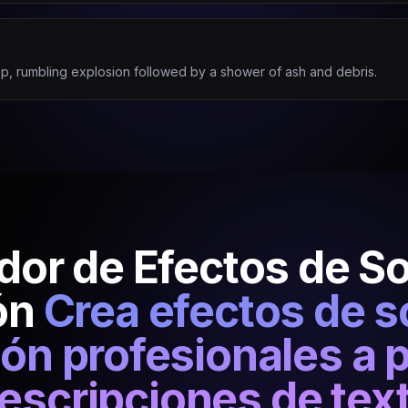
p, rumbling explosion followed by a shower of ash and debris.
or de Efectos de S
ón
Crea efectos de s
ón profesionales a p
escripciones de tex