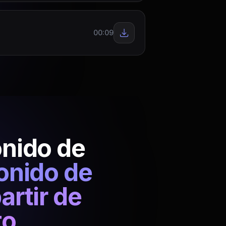
00:09
onido de
onido de
artir de
to