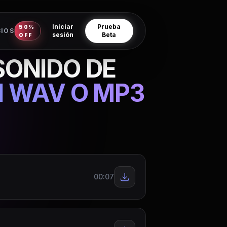
Iniciar
Prueba
50%
CIOS
sesión
Beta
OFF
SONIDO DE
N WAV O MP3
00:07