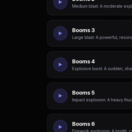
Medium blast: A moderate explo
Booms 3
Large blast: A powerful, reson
Booms 4
Explosive burst: A sudden, sha
Booms 5
Impact explosion: A heavy thud
Booms 6
Firework explosion: A bright, cr