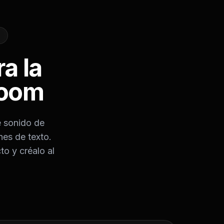
a la
Boom
e sonido de
nes de texto.
to y créalo al