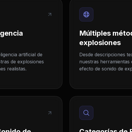
igencia
Múltiples méto
explosiones
gencia artificial de
Desde descripciones tex
tras de explosiones
nuestras herramientas 
s realistas.
efecto de sonido de exp
Sonido de
Categorías de