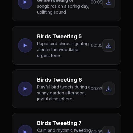
Gentle tweeting of
00:09
songbirds on a spring day,
uplifting sound
Birds Tweeting 5
Rapid bird chirps signaling
00:05
alert in the woodland,
urgent tone
Birds Tweeting 6
Playful bird tweets during a
00:03
sunny garden afternoon,
joyful atmosphere
Birds Tweeting 7
Calm and rhythmic tweeting
00:05