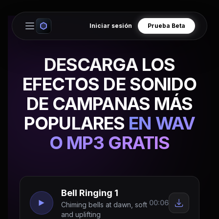
Iniciar sesión
Prueba Beta
Open main menu
DESCARGA LOS
EFECTOS DE SONIDO
DE CAMPANAS MÁS
POPULARES
EN WAV
O MP3 GRATIS
Bell Ringing 1
00:06
Chiming bells at dawn, soft
and uplifting