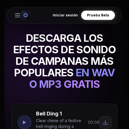
Iniciar sesión
Prueba Beta
Open main menu
DESCARGA LOS
EFECTOS DE SONIDO
DE CAMPANAS MÁS
POPULARES
EN WAV
O MP3 GRATIS
Bell Ding 1
Clear chime of a festive
00:08
bell ringing during a