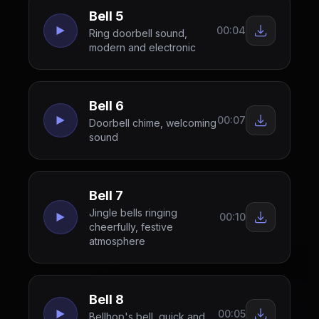
Bell 5
00:04
Ring doorbell sound,
modern and electronic
Bell 6
00:07
Doorbell chime, welcoming
sound
Bell 7
Jingle bells ringing
00:10
cheerfully, festive
atmosphere
Bell 8
00:05
Bellhop's bell, quick and