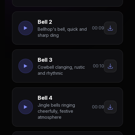
Bell 2
00:09
Bellhop's bell, quick and
sharp ding
Bell 3
00:10
Cowbell clanging, rustic
and rhythmic
Bell 4
Jingle bells ringing
00:09
cheerfully, festive
atmosphere