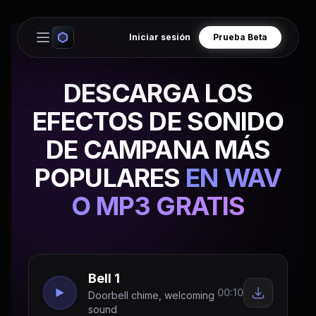
Iniciar sesión
Prueba Beta
Open main menu
DESCARGA LOS
EFECTOS DE SONIDO
DE CAMPANA MÁS
POPULARES
EN WAV
O MP3 GRATIS
Bell 1
00:10
Doorbell chime, welcoming
sound