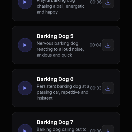
Playful barking dog
00:06
chasing a ball, energetic
and happy
Barking Dog 5
Nervous barking dog
00:04
reacting to a loud noise,
anxious and quick
Barking Dog 6
Persistent barking dog at a
00:03
passing car, repetitive and
insistent
Barking Dog 7
Barking dog calling out to
00:06