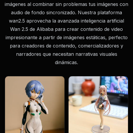
imágenes al combinar sin problemas tus imágenes con
audio de fondo sincronizado. Nuestra plataforma
wan2.5 aprovecha la avanzada inteligencia artificial
Wan 2.5 de Alibaba para crear contenido de video
impresionante a partir de imágenes estáticas, perfecto
para creadores de contenido, comercializadores y
narradores que necesitan narrativas visuales
dinámicas.