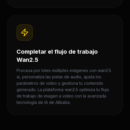
Completar el flujo de trabajo
Wan2.5
Procesa por lotes múltiples imágenes con wan2.5
ai, personaliza las pistas de audio, ajusta los
parámetros de video y gestiona tu contenido
generado. La plataforma wan2.5 optimiza tu flujo
de trabajo de imagen a video con la avanzada
tecnología de IA de Alibaba.