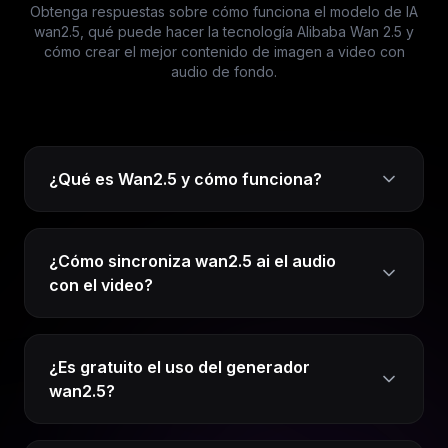
Obtenga respuestas sobre cómo funciona el modelo de IA
wan2.5, qué puede hacer la tecnología Alibaba Wan 2.5 y
cómo crear el mejor contenido de imagen a video con
audio de fondo.
¿Qué es Wan2.5 y cómo funciona?
¿Cómo sincroniza wan2.5 ai el audio
con el video?
¿Es gratuito el uso del generador
wan2.5?