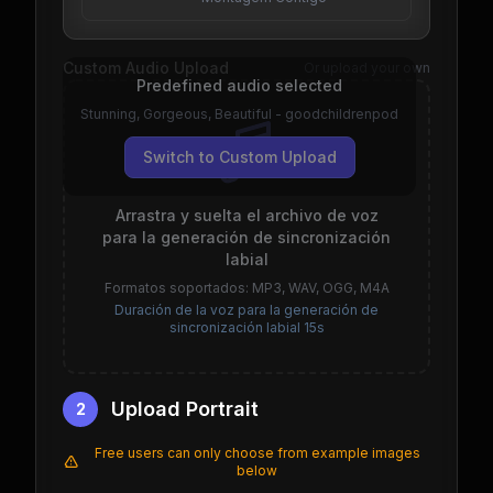
Custom Audio Upload
Or upload your own
Predefined audio selected
Stunning, Gorgeous, Beautiful - goodchildrenpod
Switch to Custom Upload
Arrastra y suelta el archivo de voz
para la generación de sincronización
labial
Formatos soportados: MP3, WAV, OGG, M4A
Duración de la voz para la generación de
sincronización labial 15s
Upload Portrait
2
Free users can only choose from example images
below