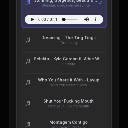
Stunning, Gorgeous, Beautiful - goodchildrenpod
Stunning Gorgeous Beautiful
Dreaming - The Ting Tings
Dreaming
Selekta - Kyle Gordon ft. Albie Wobble, Trixie B & SIDEQUEST
Selekta
Who You Share it With - Layup
Who You Share it With
Shut Your Fucking Mouth
Shut Your Fucking Mouth
Montagem Contigo
Montagem Contigo