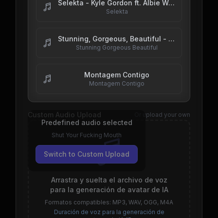
Selekta - Kyle Gordon ft. Albie Wobble, Trixie B & SIDEQUEST
Selekta
Stunning, Gorgeous, Beautiful - goodchildrenpod
Stunning Gorgeous Beautiful
Montagem Contigo
Montagem Contigo
Custom Audio Upload
Or upload your own
Predefined audio selected
Shut Your Fucking Mouth
Switch to Custom Upload
Arrastra y suelta el archivo de voz
para la generación de avatar de IA
Formatos compatibles: MP3, WAV, OGG, M4A
Duración de voz para la generación de