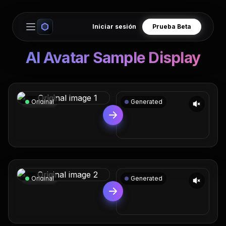
Iniciar sesión
Prueba Beta
Open main menu
AI Avatar Sample Display
Original
Generated
Original
Generated