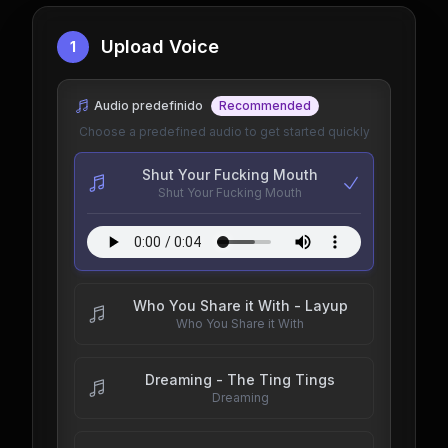
Upload Voice
1
Audio predefinido
Recommended
Choose a predefined audio to get started quickly
Shut Your Fucking Mouth
Shut Your Fucking Mouth
Who You Share it With - Layup
Who You Share it With
Dreaming - The Ting Tings
Dreaming