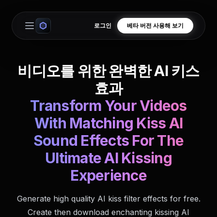
로그인
베타 버전 사용해 보기
Open main menu
비디오를 위한 완벽한 AI 키스
효과
Transform Your Videos
With Matching Kiss AI
Sound Effects For The
Ultimate AI Kissing
Experience
Generate high quality AI kiss filter effects for free.
Create then download enchanting kissing AI