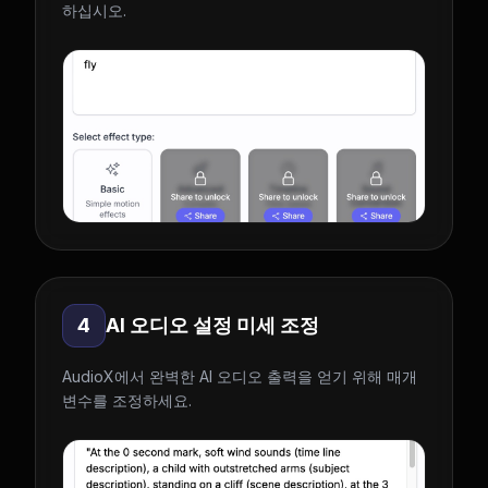
하십시오.
4
AI 오디오 설정 미세 조정
AudioX에서 완벽한 AI 오디오 출력을 얻기 위해 매개
변수를 조정하세요.