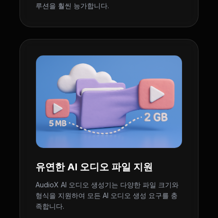
루션을 훨씬 능가합니다.
유연한 AI 오디오 파일 지원
AudioX AI 오디오 생성기는 다양한 파일 크기와
형식을 지원하여 모든 AI 오디오 생성 요구를 충
족합니다.