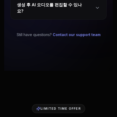
생성 후 AI 오디오를 편집할 수 있나
요?
Still have questions?
Contact our support team
LIMITED TIME OFFER