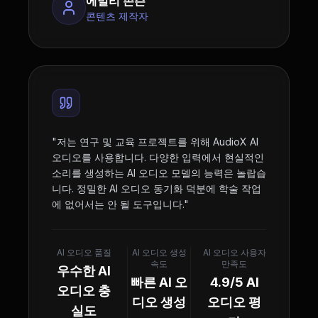
에밀리 존슨
콘텐츠 제작자
"
저는 연구 및 교육 프로젝트를 위해 AudioX AI
오디오를 사용합니다. 다양한 입력에서 현실적인
소리를 생성하는 AI 오디오 모델의 능력은 놀랍습
니다. 정밀한 AI 오디오 동기화 덕분에 학술 작업
에 없어서는 안 될 도구입니다.
"
AI 오디오 품질
AI 오디오 생성
AI 오디오 사용자
속도
만족도
우수한 AI
빠른 AI 오
4.9/5 AI
오디오 충
디오 생성
오디오 평
실도