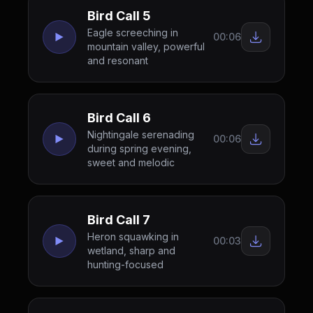
Bird Call 5
Eagle screeching in
00:06
mountain valley, powerful
and resonant
Bird Call 6
Nightingale serenading
00:06
during spring evening,
sweet and melodic
Bird Call 7
Heron squawking in
00:03
wetland, sharp and
hunting-focused