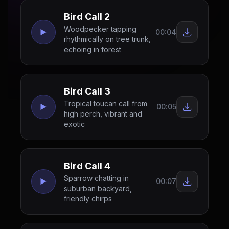
Bird Call 2
Woodpecker tapping
00:04
rhythmically on tree trunk,
echoing in forest
Bird Call 3
Tropical toucan call from
00:05
high perch, vibrant and
exotic
Bird Call 4
Sparrow chatting in
00:07
suburban backyard,
friendly chirps