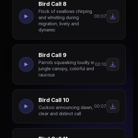
Bird Call 8
Flock of swallows chirping
00:07
and whistling during
migration, lively and
dynamic
Bird Call 9
Parrots squawking loudly in
00:10
jungle canopy, colorful and
raucous
Bird Call 10
00:07
Cuckoo announcing dawn,
clear and distinct call