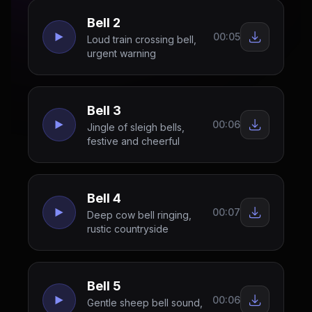
Bell 2
00:05
Loud train crossing bell,
urgent warning
Bell 3
00:06
Jingle of sleigh bells,
festive and cheerful
Bell 4
00:07
Deep cow bell ringing,
rustic countryside
Bell 5
00:06
Gentle sheep bell sound,