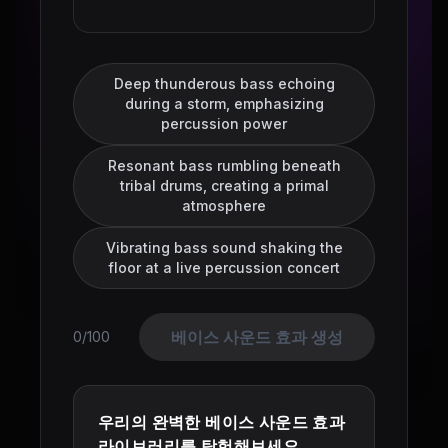
Deep thunderous bass echoing
during a storm, emphasizing
percussion power
Resonant bass rumbling beneath
tribal drums, creating a primal
atmosphere
Vibrating bass sound shaking the
floor at a live percussion concert
베이스 사운드 효과 생성
0/100
우리의 완벽한 베이스 사운드 효과
라이브러리를 탐험해보세요.