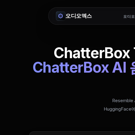
오디오엑스
오디오
ChatterBox
ChatterBox
Resembl
HuggingFa