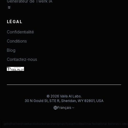
Générateur de Twerk IA
LÉGAL
Confidentialité
Conditions
Blog
Contactez-nous
©
2026
VaVa AI Labs.
30 N Gould St, STE R, Sheridan, WY 82801, USA
Français
gebidh
aiheron
seekais
lookaitools
aishenqi
navifyai
aihustle
allinai.tools
allinai.tools
navs.site
s