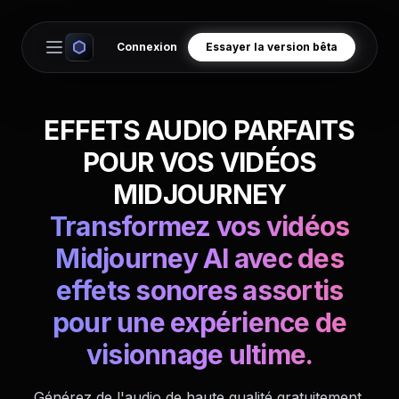
Connexion
Essayer la version bêta
Open main menu
EFFETS AUDIO PARFAITS
POUR VOS VIDÉOS
MIDJOURNEY
Transformez vos vidéos
Midjourney AI avec des
effets sonores assortis
pour une expérience de
visionnage ultime.
Générez de l'audio de haute qualité gratuitement.