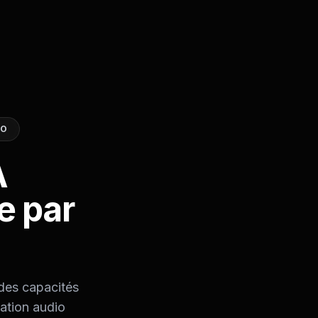
IO
A
e par
r des capacités
ation audio