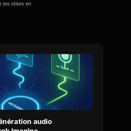
 les idées en
nération audio
rok Imagine