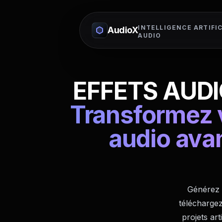
INTELLIGENCE ARTIFIC
AudioX
AUDIO
EFFETS AUDI
Transformez v
audio ava
Générez d
téléchargez
projets art