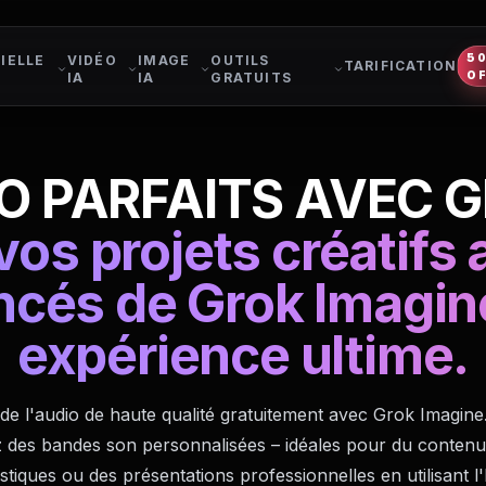
5
IELLE
VIDÉO
IMAGE
OUTILS
TARIFICATION
O
IA
IA
GRATUITS
O PARFAITS AVEC 
os projets créatifs a
ncés de Grok Imagin
expérience ultime.
e l'audio de haute qualité gratuitement avec Grok Imagine
 des bandes son personnalisées – idéales pour du contenu 
istiques ou des présentations professionnelles en utilisant 