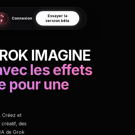
Essayer la
0%
Connexion
version bêta
FF
GROK IMAGINE
vec les effets
e pour une
. Créez et
créatif, des
l'IA de Grok