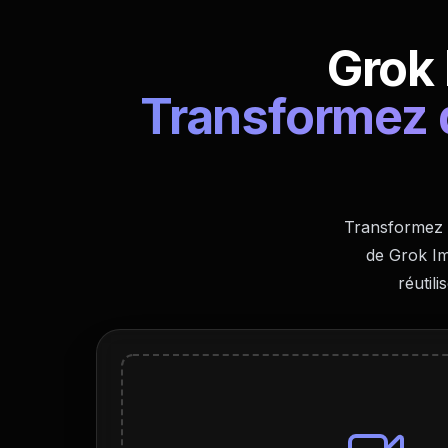
Grok 
Transformez d
Transformez v
de Grok Im
réutil