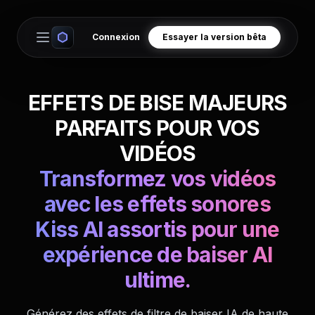
Connexion
Essayer la version bêta
Open main menu
EFFETS DE BISE MAJEURS
PARFAITS POUR VOS
VIDÉOS
Transformez vos vidéos
avec les effets sonores
Kiss AI assortis pour une
expérience de baiser AI
ultime.
Générez des effets de filtre de baiser IA de haute