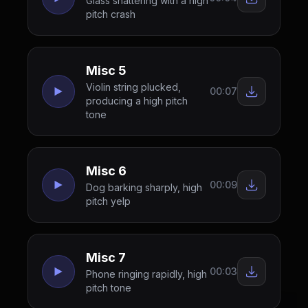
Glass shattering with a high
pitch crash
Misc 5
Violin string plucked,
00:07
producing a high pitch
tone
Misc 6
00:09
Dog barking sharply, high
pitch yelp
Misc 7
00:03
Phone ringing rapidly, high
pitch tone